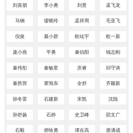
刘喜朋
李小勇
刘昱
孟飞龙
马钢
缪晓玲
孟祥周
毛亚飞
倪俊
聂小群
欧竑宇
欧一新
庞小燕
平勇
秦伯阳
钱志刚
秦伟彤
秦敏君
庆睿
邱守涛
秦胜营
瞿旭东
全舒
齐颖新
孙冬雷
石建新
宋凯
沈陆
孙舒扬
石婷
史卫峰
邵文广
石毅
师咏勇
谭在高
唐满成