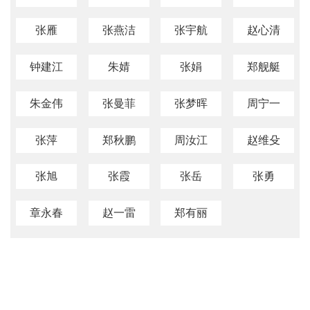
张雁
张燕洁
张宇航
赵心清
钟建江
朱婧
张娟
郑舰艇
朱金伟
张曼菲
张梦晖
周宁一
张萍
郑秋鹏
周汝江
赵维殳
张旭
张霞
张岳
张勇
章永春
赵一雷
郑有丽