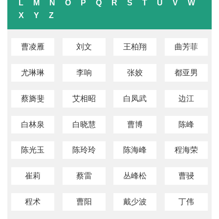
L
M
N
O
P
Q
R
S
T
U
V
W
X
Y
Z
曹凌雁
刘文
王柏翔
曲芳菲
尤琳琳
李响
张姣
都亚男
蔡旖斐
艾相昭
白凤武
边江
白林泉
白晓慧
曹博
陈峰
陈光玉
陈玲玲
陈海峰
程海荣
崔莉
蔡雷
丛峰松
曹骎
程术
曹阳
戴少波
丁伟