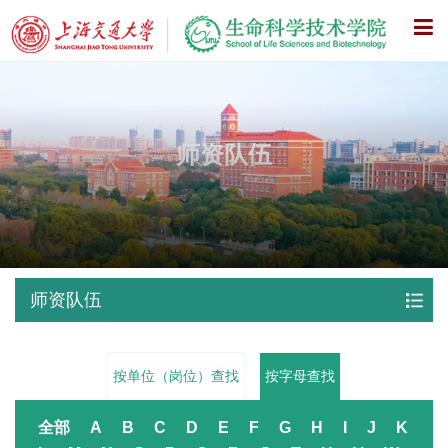
X
师资队伍
师资队伍
按单位（岗位）查找
按字母查找
全部
A
B
C
D
E
F
G
H
I
J
K