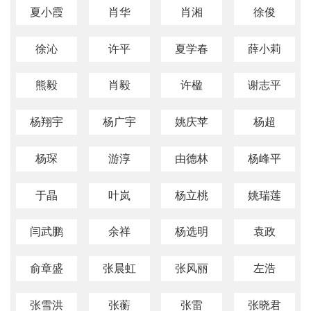
夏小霞
肖华
肖湘
徐俊
徐沁
许平
夏学春
薛小莉
熊毅
肖毅
许楹
谢志平
杨翔宇
杨广宇
姚庆苹
杨超
杨琛
游淳
由德林
杨峰平
于晶
叶岚
杨立桃
姚瑞莲
闫武鹏
余祥
杨选明
袁政
俞章盛
张晨虹
张风丽
左浩
张雪洪
张蘅
张雷
张晓君