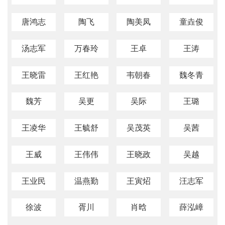
唐鸿志
陶飞
陶美凤
童垚俊
汤志军
万春玲
王卓
王涛
王晓雷
王红艳
韦朝春
魏冬青
魏芳
吴更
吴际
王璐
王凌华
王毓舒
吴茂英
吴茜
王威
王伟伟
王晓政
吴越
王业民
温燕勤
王寅炤
汪志军
徐波
胥川
肖晗
薛泓嶂