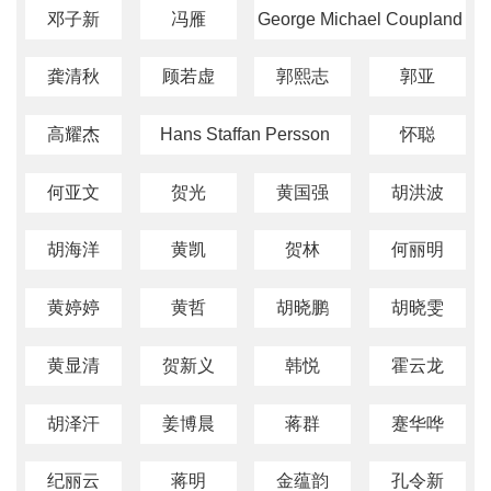
邓子新
冯雁
George Michael Coupland
龚清秋
顾若虚
郭熙志
郭亚
高耀杰
Hans Staffan Persson
怀聪
何亚文
贺光
黄国强
胡洪波
胡海洋
黄凯
贺林
何丽明
黄婷婷
黄哲
胡晓鹏
胡晓雯
黄显清
贺新义
韩悦
霍云龙
胡泽汗
姜博晨
蒋群
蹇华哗
纪丽云
蒋明
金蕴韵
孔令新