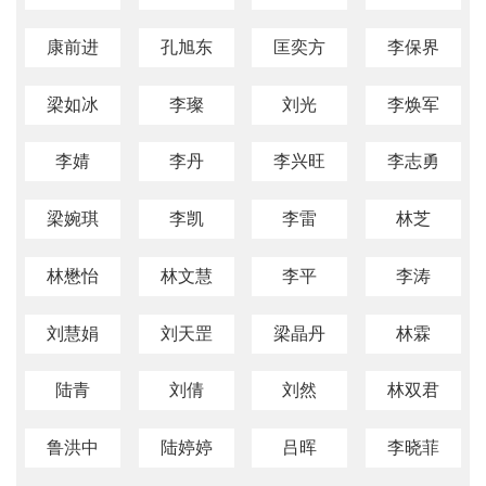
康前进
孔旭东
匡奕方
李保界
梁如冰
李璨
刘光
李焕军
李婧
李丹
李兴旺
李志勇
梁婉琪
李凯
李雷
林芝
林懋怡
林文慧
李平
李涛
刘慧娟
刘天罡
梁晶丹
林霖
陆青
刘倩
刘然
林双君
鲁洪中
陆婷婷
吕晖
李晓菲