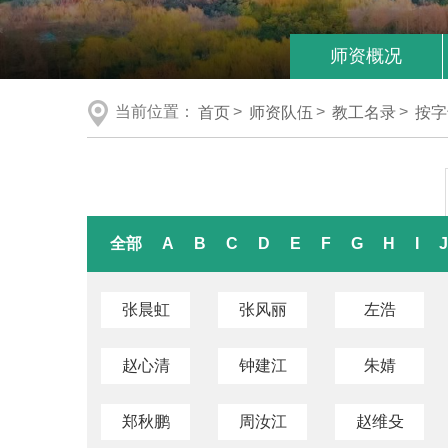
师资概况
当前位置：
首页
>
师资队伍
>
教工名录
>
按字
全部
A
B
C
D
E
F
G
H
I
J
张晨虹
张风丽
左浩
赵心清
钟建江
朱婧
郑秋鹏
周汝江
赵维殳