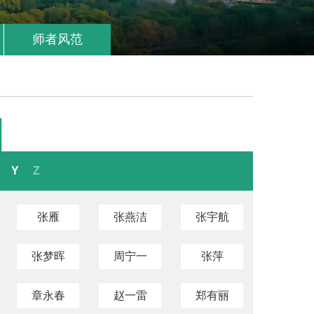
师者风范
Y
Z
张雁
张燕洁
张宇航
张梦晖
周宁一
张萍
章永春
赵一雷
郑有丽