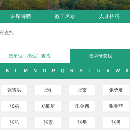
讲席特聘
教工名录
人才招聘
母查找
按单位（岗位）查找
按字母查找
K
L
M
N
O
P
Q
R
S
T
U
V
W
X
张雪洪
张蘅
张雷
张晓君
张娟
郑舰艇
朱金伟
张曼菲
张旭
张霞
张岳
张勇