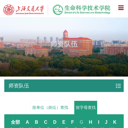
X
师资队伍
师资队伍
按单位（岗位）查找
按字母查找
全部
A
B
C
D
E
F
G
H
I
J
K