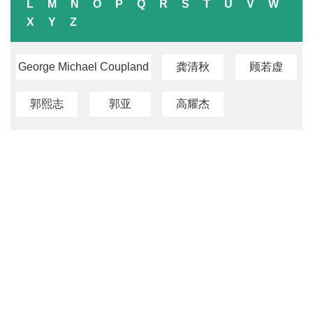
L
M
N
O
P
Q
R
S
T
U
V
W
X
Y
Z
George Michael Coupland
龚清秋
顾若虚
郭熙志
郭亚
高耀杰