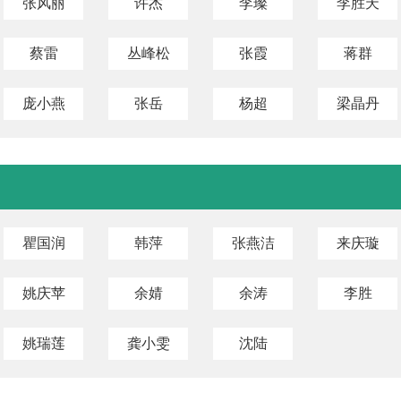
张风丽
许杰
李璨
李胜天
蔡雷
丛峰松
张霞
蒋群
庞小燕
张岳
杨超
梁晶丹
瞿国润
韩萍
张燕洁
来庆璇
姚庆苹
余婧
余涛
李胜
姚瑞莲
龚小雯
沈陆