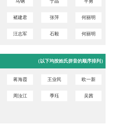
马钢
于晶
平勇
褚建君
张萍
何丽明
汪志军
石毅
何丽明
（以下均按姓氏拼音的顺序排列）
蒋海霞
王业民
欧一新
周汝江
季珏
吴茜