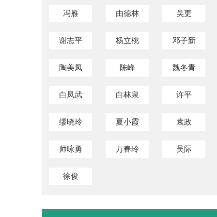
冯雁
由德林
吴更
谢志平
杨立桃
邓子新
陶美凤
陈峰
魏冬青
白凤武
白林泉
许平
缪晓玲
夏小霞
袁政
师咏勇
万春玲
吴际
徐俊