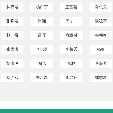
林双君
杨广宇
王莲芸
乔忠东
张晓君
肖湘
周宁一
欧竑宇
赵一雷
吕晖
俞章盛
韦朝春
张雪洪
李志勇
李荣秀
杨虹
胡洪波
陶飞
贺林
李保界
秦胜营
朱洪新
李兴旺
林志新