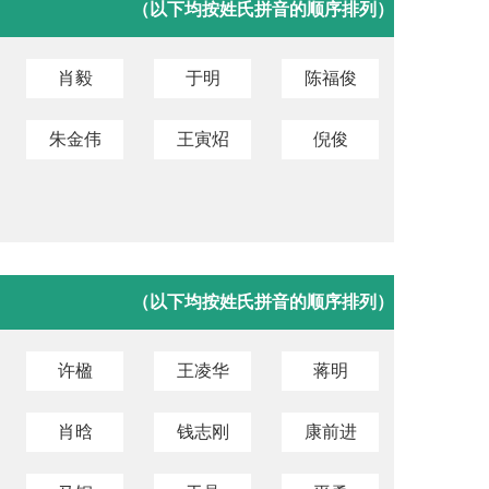
（以下均按姓氏拼音的顺序排列）
肖毅
于明
陈福俊
朱金伟
王寅炤
倪俊
（以下均按姓氏拼音的顺序排列）
许楹
王凌华
蒋明
肖晗
钱志刚
康前进