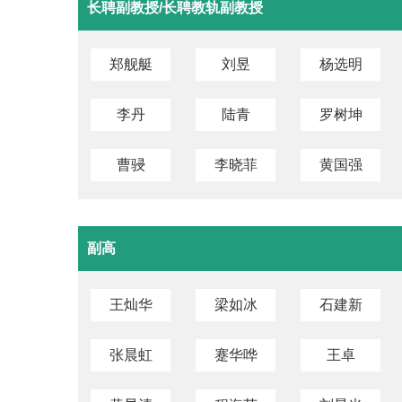
长聘副教授/长聘教轨副教授
郑舰艇
刘昱
杨选明
李丹
陆青
罗树坤
曹骎
李晓菲
黄国强
副高
王灿华
梁如冰
石建新
张晨虹
蹇华哗
王卓