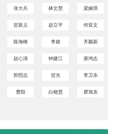
张大兵
林文慧
梁婉琪
贺新义
赵立平
何亚文
陈海峰
李婧
齐颖新
赵心清
钟建江
唐鸿志
郭熙志
贺光
李卫东
曹阳
白晓慧
瞿旭东