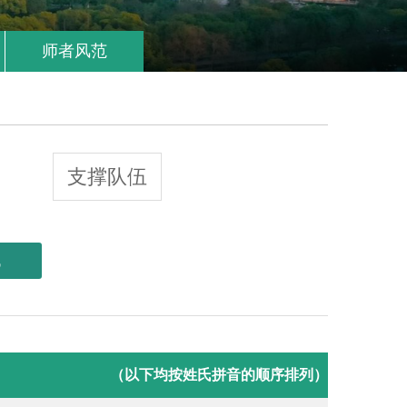
师者风范
支撑队伍
找
（以下均按姓氏拼音的顺序排列）