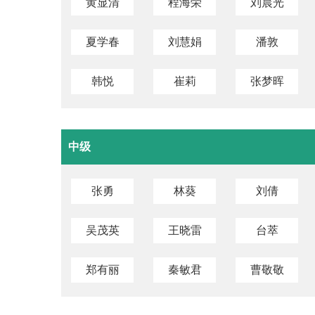
黄显清
程海荣
刘晨光
夏学春
刘慧娟
潘敦
韩悦
崔莉
张梦晖
中级
张勇
林葵
刘倩
吴茂英
王晓雷
台萃
郑有丽
秦敏君
曹敬敬