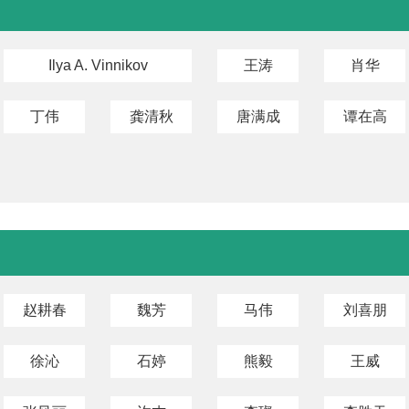
Ilya A. Vinnikov
王涛
肖华
丁伟
龚清秋
唐满成
谭在高
赵耕春
魏芳
马伟
刘喜朋
徐沁
石婷
熊毅
王威