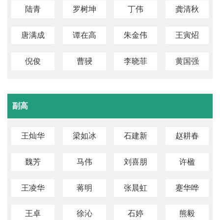
陆青
罗树坤
丁伟
龚清秋
唐满成
谭在高
朱金伟
王寅炤
倪俊
曹骎
李晓菲
黄国强
副高
王灿华
梁如冰
石建新
赵耕春
魏芳
马伟
刘喜朋
许楹
王凌华
蒋明
张晨虹
蹇华哗
王卓
徐沁
石婷
熊毅