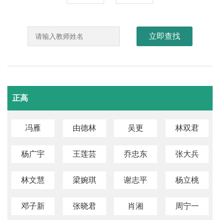
立即查找
正高
冯雁
由德林
吴更
林双君
杨广宇
王莲芸
乔忠东
张大兵
林文慧
梁婉琪
谢志平
杨立桃
邓子新
张晓君
肖湘
周宁一