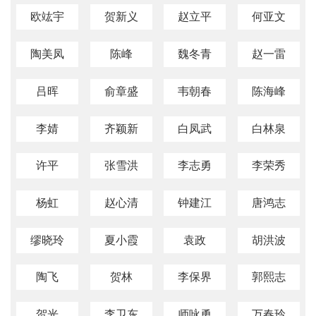
欧竑宇
贺新义
赵立平
何亚文
陶美凤
陈峰
魏冬青
赵一雷
吕晖
俞章盛
韦朝春
陈海峰
李婧
齐颖新
白凤武
白林泉
许平
张雪洪
李志勇
李荣秀
杨虹
赵心清
钟建江
唐鸿志
缪晓玲
夏小霞
袁政
胡洪波
陶飞
贺林
李保界
郭熙志
贺光
李卫东
师咏勇
万春玲