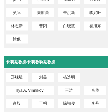
吴际
秦胜营
朱洪新
李兴旺
林志新
曹阳
白晓慧
瞿旭东
徐俊
长聘副教授/长聘教轨副教授
郑舰艇
刘昱
杨选明
Ilya A. Vinnikov
王涛
肖华
肖毅
于明
陈福俊
李丹