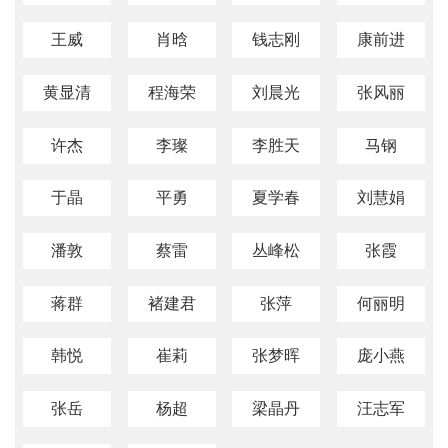
王威
肖晗
钱志刚
康前进
黄显清
程海荣
刘晨光
张风丽
许杰
李璨
李胜天
马钢
于晶
平勇
夏学春
刘慧娟
潘敦
蔡雷
丛峰松
张霞
蒋群
褚建君
张萍
何丽明
韩悦
崔莉
张梦晖
庞小燕
张岳
杨超
梁晶丹
汪志军