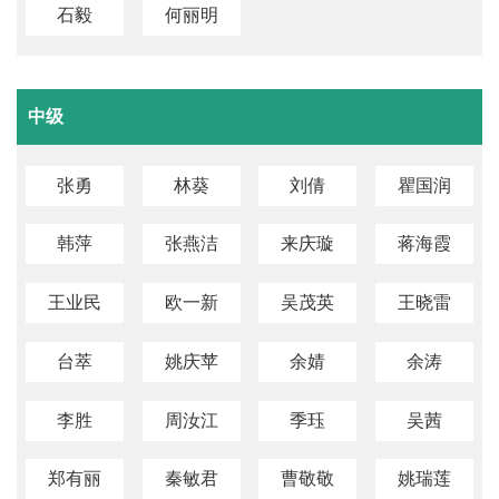
石毅
何丽明
中级
张勇
林葵
刘倩
瞿国润
韩萍
张燕洁
来庆璇
蒋海霞
王业民
欧一新
吴茂英
王晓雷
台萃
姚庆苹
余婧
余涛
李胜
周汝江
季珏
吴茜
郑有丽
秦敏君
曹敬敬
姚瑞莲