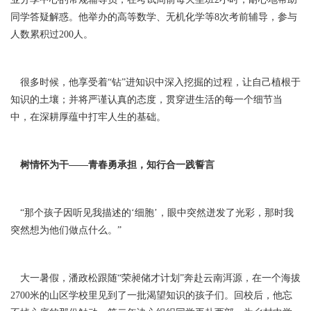
同学答疑解惑。他举办的高等数学、无机化学等8次考前辅导，参与
人数累积过200人。
很多时候，他享受着“钻”进知识中深入挖掘的过程，让自己植根于
知识的土壤；并将严谨认真的态度，贯穿进生活的每一个细节当
中，在深耕厚蕴中打牢人生的基础。
树情怀为干——青春勇承担，知行合一践誓言
“那个孩子因听见我描述的‘细胞’，眼中突然迸发了光彩，那时我
突然想为他们做点什么。”
大一暑假，潘政松跟随“荣昶储才计划”奔赴云南洱源，在一个海拔
2700米的山区学校里见到了一批渴望知识的孩子们。回校后，他忘