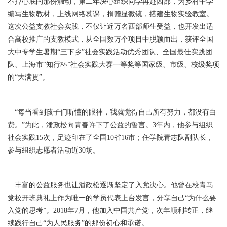
不掉心底的那份触动，第二年决心组织同学再赴西部，为乡村中学
编写生物教材，上线网络慕课，捐赠显微镜，搭建生物实验教室。
这次公益支教社会实践，不仅让近万名西部师生受益，也开发出适
合高校推广的支教模式，从全国数万个项目中脱颖而出，获评全国
大中专学生暑期“三下乡”社会实践活动优秀团队、全国最佳实践团
队、上海市“知行杯”社会实践大赛一等奖等国家级、市级、校级奖项
的“大满贯”。
“每当看到孩子们听懂的眼神，我就觉得自己所有努力，都没有白
费。”为此，潘政松向青春许下了公益的誓言。3年内，他参与组织
社会实践15次，足迹印在了全国10省16市；任学院青志队副队长，
参与组织志愿者活动近30场。
丰富的公益服务也让潘政松逐渐坚定了入党决心。他曾在校青马
党校开班典礼上作为唯一的学员代表上台发言，分享自己“为什么要
入党的思考”。2018年7月，他加入中国共产党，次年顺利转正，继
续践行自己“为人民服务”的那份初心和承诺。