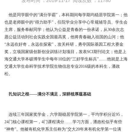
发布时间 ：2019-11-17
阅读次数 ：11780
他是同学眼中的“满分学霸”，本科期间每学期均稳居学院第一；他
也是老师眼中的“得力助手”，任院学业分享中心常规辅导员、学生会
主席，服务奉献同学；他认为公益是青春的一份承诺，从30余次志
愿公益活动到社会实践全国最高奖，他将青春融入祖国的山河；他
“永远在好奇，永远在探索”，攻关科研，勇夺国际基因工程大赛金
奖，立项国家级创新创业训练计划项目，发表SCI期刊论文；他是上
海交通大学本硕博学生中每年10位的“三好学生标兵”……他就是上海
交通大学生命科学技术学院生物信息专业2016级的本科生，潘政
松。
扎知识之根——满分不满足，深耕植厚蕴基础
连续三年国家奖学金，六学期稳居学院第一，平均学积分近95，
24门核心课程第一，4门课程满分……学习方面，潘政松似乎有些
“神奇”。他被有机化学系主任称为“交大20年来有机化学第一位满