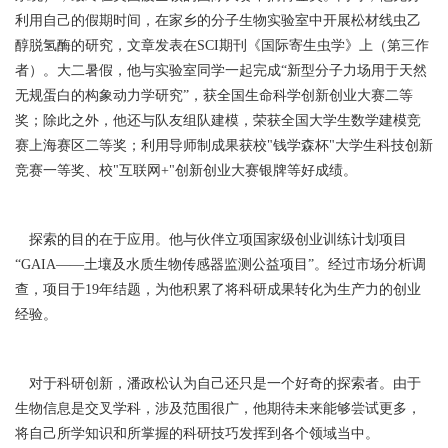
利用自己的假期时间，在家乡的分子生物实验室中开展松材线虫乙
醇脱氢酶的研究，文章发表在SCI期刊《国际寄生虫学》上（第三作
者）。大二暑假，他与实验室同学一起完成“新型分子力场用于天然
无规蛋白的构象动力学研究”，获全国生命科学创新创业大赛二等
奖；除此之外，他还与队友组队建模，荣获全国大学生数学建模竞
赛上海赛区二等奖；利用导师制成果获校"钱学森杯"大学生科技创新
竞赛一等奖、校"互联网+"创新创业大赛银牌等好成绩。
探索的目的在于应用。他与伙伴立项国家级创业训练计划项目
“GAIA——土壤及水质生物传感器监测公益项目”。经过市场分析调
查，项目于19年结题，为他积累了将科研成果转化为生产力的创业
经验。
对于科研创新，潘政松认为自己还只是一个好奇的探索者。由于
生物信息是交叉学科，涉及范围很广，他期待未来能够尝试更多，
将自己所学知识和所掌握的科研技巧发挥到各个领域当中。