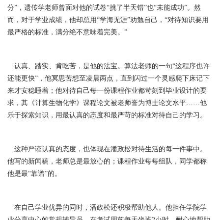
分”，遗传学老师曾面对他的试卷“挑了半天错”也“未能成功”。然
而，对于学业成绩，他却总用“学海无涯”劝勉自己，“对待知识要用
最严格的标准，满分绝不意味着完美。”
认真、踏实、肯吃苦，是他的法宝。算法老师的一句“这程序也许
还能更快”，他冥思苦想至凌晨两点，直到闪过一个灵感爬下床记下
来才安稳睡着；他对待自己每一份课程作业都苛刻到毕业设计的要
求，其《计算生物化学》课程论文被老师誉为博士论文水平……他
乐于探索知识，用最认真的态度和最严苛的标准对待自己的学习。
这种严谨认真的态度，也体现在潘政松对待生活的每一件事中。
他写的新闻稿，老师总是最放心的；课程作业每每组队，同学都称
他是最“靠谱”的。
在自己学业优异的同时，潘政松还积极帮助他人。他担任学院学
业分享中心的常规辅导员，在考试周前每天坐班2小时，耐心地帮助