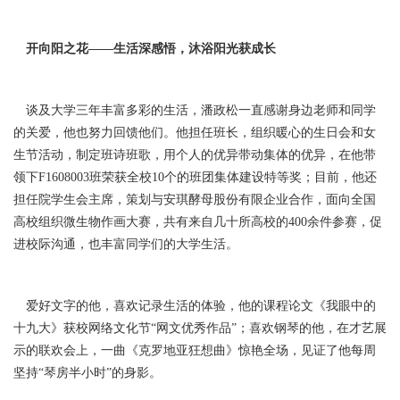
开向阳之花——生活深感悟，沐浴阳光获成长
谈及大学三年丰富多彩的生活，潘政松一直感谢身边老师和同学
的关爱，他也努力回馈他们。他担任班长，组织暖心的生日会和女
生节活动，制定班诗班歌，用个人的优异带动集体的优异，在他带
领下F1608003班荣获全校10个的班团集体建设特等奖；目前，他还
担任院学生会主席，策划与安琪酵母股份有限企业合作，面向全国
高校组织微生物作画大赛，共有来自几十所高校的400余件参赛，促
进校际沟通，也丰富同学们的大学生活。
爱好文字的他，喜欢记录生活的体验，他的课程论文《我眼中的
十九大》获校网络文化节“网文优秀作品”；喜欢钢琴的他，在才艺展
示的联欢会上，一曲《克罗地亚狂想曲》惊艳全场，见证了他每周
坚持“琴房半小时”的身影。