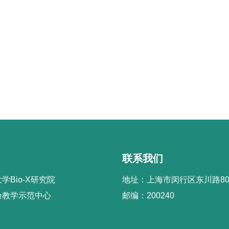
联系我们
学Bio-X研究院
地址：上海市闵行区东川路80
验教学示范中心
邮编：200240