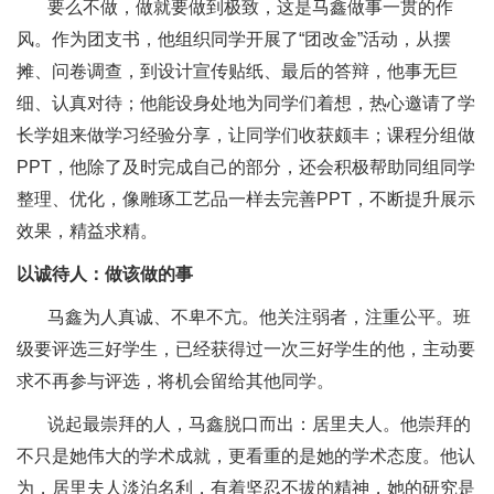
要么不做，做就要做到极致，这是马鑫做事一贯的作
风。作为团支书，他组织同学开展了“团改金”活动，从摆
摊、问卷调查，到设计宣传贴纸、最后的答辩，他事无巨
细、认真对待；他能设身处地为同学们着想，热心邀请了学
长学姐来做学习经验分享，让同学们收获颇丰；课程分组做
PPT，他除了及时完成自己的部分，还会积极帮助同组同学
整理、优化，像雕琢工艺品一样去完善PPT，不断提升展示
效果，精益求精。
以诚待人：做该做的事
马鑫为人真诚、不卑不亢。他关注弱者，注重公平。班
级要评选三好学生，已经获得过一次三好学生的他，主动要
求不再参与评选，将机会留给其他同学。
说起最崇拜的人，马鑫脱口而出：居里夫人。他崇拜的
不只是她伟大的学术成就，更看重的是她的学术态度。他认
为，居里夫人淡泊名利，有着坚忍不拔的精神，她的研究是