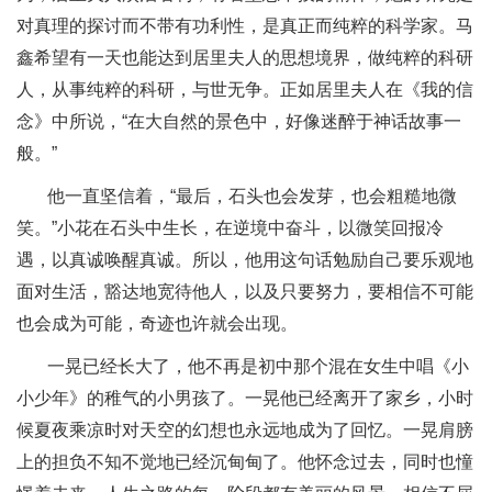
对真理的探讨而不带有功利性，是真正而纯粹的科学家。马
鑫希望有一天也能达到居里夫人的思想境界，做纯粹的科研
人，从事纯粹的科研，与世无争。正如居里夫人在《我的信
念》中所说，“在大自然的景色中，好像迷醉于神话故事一
般。”
他一直坚信着，“最后，石头也会发芽，也会粗糙地微
笑。”小花在石头中生长，在逆境中奋斗，以微笑回报冷
遇，以真诚唤醒真诚。所以，他用这句话勉励自己要乐观地
面对生活，豁达地宽待他人，以及只要努力，要相信不可能
也会成为可能，奇迹也许就会出现。
一晃已经长大了，他不再是初中那个混在女生中唱《小
小少年》的稚气的小男孩了。一晃他已经离开了家乡，小时
候夏夜乘凉时对天空的幻想也永远地成为了回忆。一晃肩膀
上的担负不知不觉地已经沉甸甸了。他怀念过去，同时也憧