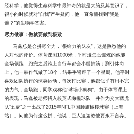
经科学，他觉得生命科学中最神奇的就是大脑及其意识了，
很小的时候就对“自我”产生疑问，他一直希望找到“我是
谁？”的生物学答案。
尽力做事：做就要做到极致
马鑫总是会拼尽全力，“很给力的队友”，这是熟悉他的
人对他的评价。体育课测1000米，平时没怎么锻炼的他能
全场领跑，跑完之后跨上自行车都会小腿抽筋；测引体向
上，他一鼓作气做了18个，结果手臂疼了一个星期。他平时
喜欢团队协作的球类运动，每次打比赛，他都似乎有用不完
的力气，全场跑，同学戏称他“球场小疯狗”。由于体育课上
的表现，马鑫被老师招入校英式橄榄球队，并作为交大猛虎
队“五虎”之一出战了2015年NFL中国腰旗橄榄球赛（上海
站）。问他为何这么拼，他说，巨人迪迦教他要永不言弃。