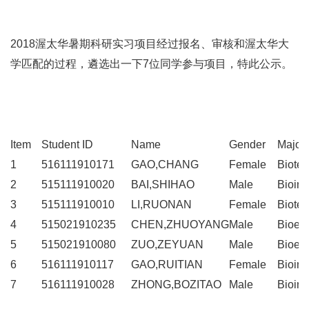
2018渥太华暑期科研实习项目经过报名、审核和渥太华大
学匹配的过程，遴选出一下7位同学参与项目，特此公示。
Item
Student ID
Name
Gender
Major
1
516111910171
GAO,CHANG
Female
Biote
2
515111910020
BAI,SHIHAO
Male
Bioinf
3
515111910010
LI,RUONAN
Female
Biote
4
515021910235
CHEN,ZHUOYANG
Male
Bioen
5
515021910080
ZUO,ZEYUAN
Male
Bioen
6
516111910117
GAO,RUITIAN
Female
Bioinf
7
516111910028
ZHONG,BOZITAO
Male
Bioinf