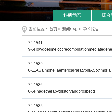
科研动态
综合
当前位置：
首页
>
新闻中心
>
学术报告
72 1541
9-6Howdoesmeioticrecombinationmediategenet
72 1539
8-11ASalmonellaentericaParatyphiAStkfimbria
72 1536
8-6Phagetherapy:historyandprospects
72 1535