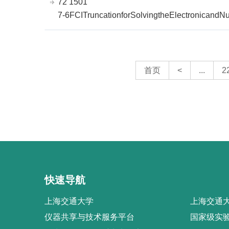
72 1501
7-6FCITruncationforSolvingtheElectronicandN
首页
<
...
2
快速导航
上海交通大学
上海交通大
仪器共享与技术服务平台
国家级实