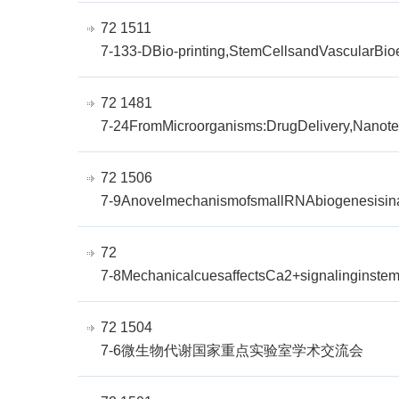
72 1511
7-133-DBio-printing,StemCellsandVascularBio
72 1481
7-24FromMicroorganisms:DrugDelivery,Nanot
72 1506
7-9AnovelmechanismofsmallRNAbiogenesisina
72
7-8MechanicalcuesaffectsCa2+signalinginstem
72 1504
7-6微生物代谢国家重点实验室学术交流会