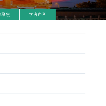
体聚焦
学者声音
..