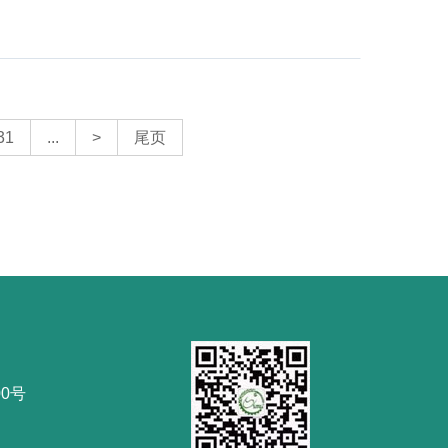
31
...
>
尾页
0号