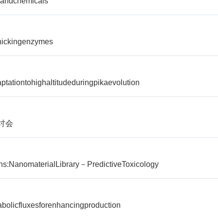
sandchemicals
nickingenzymes
tationtohighaltitudeduringpikaevolution
讨会
s:NanomaterialLibrary－PredictiveToxicology
bolicfluxesforenhancingproduction