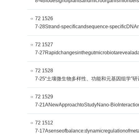
8-4Biodesignofplantsandmicroorganismforfuel
72 1526
7-28Strand-specificandsequence-specificDNA
72 1527
7-27Rapidchangesinthegutmicrobiotarevealadap
72 1528
7-25“土壤微生物多样性、功能和元基因组学”研
72 1529
7-21ANewApproachtoStudyNano-BioInteraction
72 1512
7-17Asenseofbalance:dynamicregulationofmeta