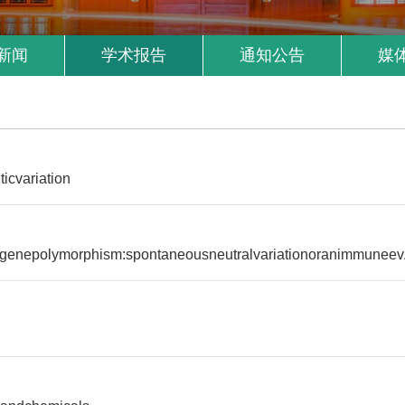
新闻
学术报告
通知公告
媒
icvariation
lgenepolymorphism:spontaneousneutralvariationoranimmuneev.