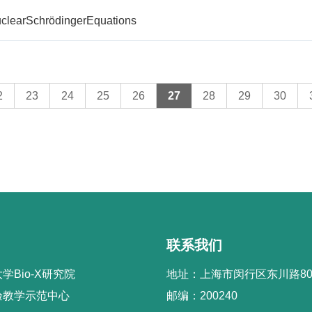
uclearSchrödingerEquations
2
23
24
25
26
27
28
29
30
联系我们
学Bio-X研究院
地址：上海市闵行区东川路80
验教学示范中心
邮编：200240