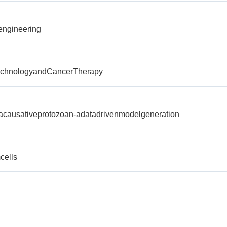
engineering
echnologyandCancerTherapy
causativeprotozoan-adatadrivenmodelgeneration
cells