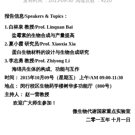
发布时间 ：2015-09-30
阅读次数 ：4220
报告信息
/Speakers & Topics
：
1.
白林泉
教授
/Prof. Linquan Bai
盐霉素的生物合成与产量提高
2.
夏小霞
研究员
/Prof. Xiaoxia Xia
蛋白生物材料的设计与生物合成研究
3.
李志勇
教授
/Prof. Zhiyong Li
海绵共生体的构成、功能与互作
时间：
2015
年
10
月
09
号（星期五）
上午
/AM 09:00-11:30
地点：
闵行校区生物药学楼树华多功能厅（
800
号）
主持人：
赵一雷教授
欢迎广大师生参加！
微生物代谢国家重点实验室
二零一五年
十月一日