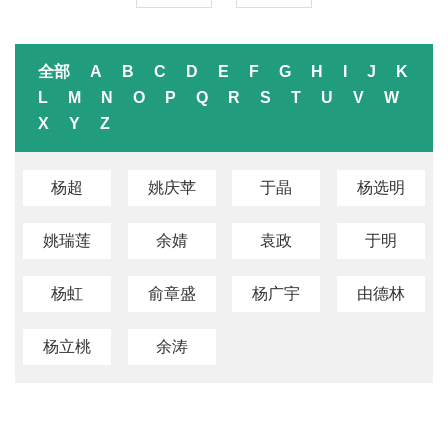
全部
A
B
C
D
E
F
G
H
I
J
K
L
M
N
O
P
Q
R
S
T
U
V
W
X
Y
Z
杨超
姚庆苹
于晶
杨选明
姚瑞莲
余婧
袁政
于明
杨虹
俞章盛
杨广宇
由德林
杨立桃
余涛