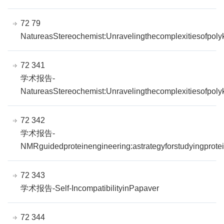
72 79
NatureasStereochemist:Unravelingthecomplexitiesofpolyke
72 341
学术报告-
NatureasStereochemist:Unravelingthecomplexitiesofpolyke
72 342
学术报告-
NMRguidedproteinengineering:astrategyforstudyingprotei
72 343
学术报告-Self-IncompatibilityinPapaver
72 344