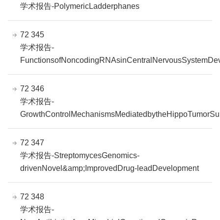
学术报告-PolymericLadderphanes
72 345
学术报告-
FunctionsofNoncodingRNAsinCentralNervousSystemDe
72 346
学术报告-
GrowthControlMechanismsMediatedbytheHippoTumorSup
72 347
学术报告-StreptomycesGenomics-
drivenNovel&amp;ImprovedDrug-leadDevelopment
72 348
学术报告-