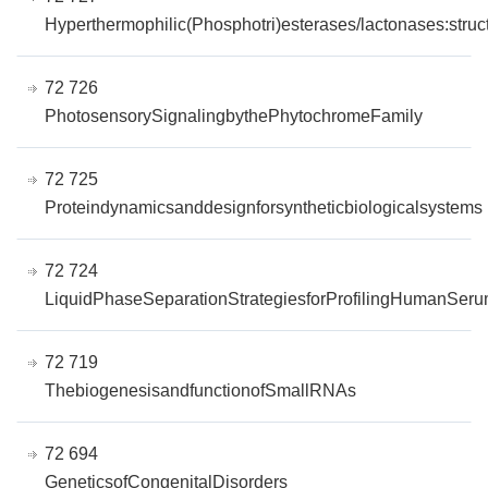
Hyperthermophilic(Phosphotri)esterases/lactonases:struc
72 726
PhotosensorySignalingbythePhytochromeFamily
72 725
Proteindynamicsanddesignforsyntheticbiologicalsystems
72 724
LiquidPhaseSeparationStrategiesforProfilingHumanSeru
72 719
ThebiogenesisandfunctionofSmallRNAs
72 694
GeneticsofCongenitalDisorders