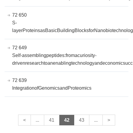
72 650
S-
layerProteinsasBasicBuildingBlocksforNanobiotechnologi
72 649
Self-assemblingpeptides:fromacuriosity-
drivenresearchtoanenablingtechnologyandeconomicsuc
72 639
IntegrationofGenomicsandProteomics
<
...
41
42
43
...
>