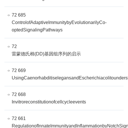
72 685
ControlofAdaptiveImmunitybyEvolutionarilyCo-
optedSignalingPathways
72
雷蒙德氏棉(DD)基因组序列的启示
72 669
UsingCaenorhabditiselegansandEscherichiacolitounder
72 668
Invitroreconstitutionofcellcycleevents
72 661
RegulationofInnateImmunityandInflammationbyNotchSign