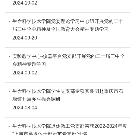
2024-10-02
生命科学技术学院党委理论学习中心组开展党的二十
届三中全会精神及全国教育大会精神专题学习
2024-09-20
实验教学中心-仪器平台党支部开展党的二十届三中全
会精神专题学习
2024-09-02
生命科学技术学院学生党支部专项实践团赴重庆市石
堰镇开展乡村振兴调研
2024-08-04
生命科学技术学院退休教工党支部荣获2022-2024年度
“上海市离退休干部示范党支部”命名