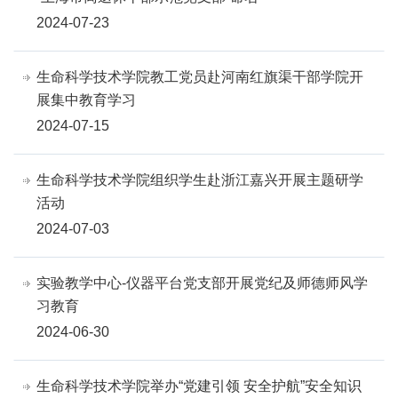
2024-07-23
生命科学技术学院教工党员赴河南红旗渠干部学院开
展集中教育学习
2024-07-15
生命科学技术学院组织学生赴浙江嘉兴开展主题研学
活动
2024-07-03
实验教学中心-仪器平台党支部开展党纪及师德师风学
习教育
2024-06-30
生命科学技术学院举办“党建引领 安全护航”安全知识