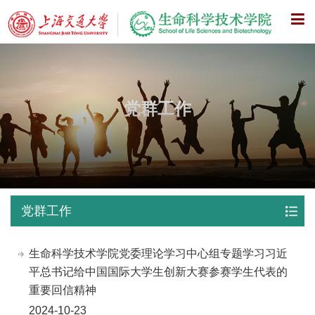
X
党群工作
党群工作
生命科学技术学院党委理论学习中心组专题学习习近
平总书记给中国国际大学生创新大赛参赛学生代表的
重要回信精神
2024-10-23