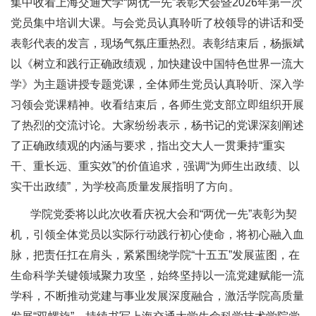
集中收看上海交通大学“两优一先”表彰大会暨2026年第一次
党员集中培训大课。与会党员认真聆听了校领导的讲话和受
表彰代表的发言，现场气氛庄重热烈。表彰结束后，杨振斌
以《树立和践行正确政绩观，加快建设中国特色世界一流大
学》为主题讲授专题党课，全体师生党员认真聆听、深入学
习领会党课精神。收看结束后，各师生党支部立即组织开展
了热烈的交流讨论。大家纷纷表示，杨书记的党课深刻阐述
了正确政绩观的内涵与要求，指出交大人一贯秉持“重实
干、重长远、重实效”的价值追求，强调“为师生出政绩、以
实干出政绩”，为学校高质量发展指明了方向。
学院党委将以此次收看庆祝大会和“两优一先”表彰为契
机，引领全体党员以实际行动践行初心使命，将初心融入血
脉，把责任扛在肩头，紧紧围绕学院“十五五”发展蓝图，在
生命科学关键领域聚力攻坚，始终坚持以一流党建赋能一流
学科，不断推动党建与事业发展深度融合，激活学院高质量