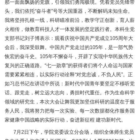
那一面面飘扬的党旗，引领我们勇闯极境。凭着党员先锋带
头，我们依托“奋斗者”号等大国重器，不断解码未知生命。
我将坚持扎根一线，科研瞄准前沿，教学守正创新，育人薪
火相传，做教育科技人才一体发展的坚定践行者。本科生党
支部书记刘子博表示：观看庆祝中国共产党成立105周年大
会后，我深受鼓舞。中国共产党走过的105年，是一部气势
恢宏的奋斗史。105年不懈奋斗，开辟了实现中华民族伟大
复兴的正确道路。“七一勋章”的获得者们将个人命运与国家
需要紧紧相连，以实际行动诠释“对党忠诚，不负人民”。正
如习总书记在讲话中所说：新时代中国青年要坚定不移听党
话、跟党走，树立远大志向，勇担时代重任。作为生命科学
领域的研究生，本次大会让舞我更加坚信科研的温度在于服
务人民，我将努力把每一次实验、每一次数据都化作服务国
家健康中国战略的实际行动，奋进新征程 建功新时代。
7月2日下午，学院党委设立分会场，组织全体师生党员