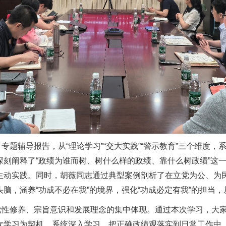
题辅导报告，从“理论学习”“交大实践”“警示教育”三个维度
深刻阐释了“政绩为谁而树、树什么样的政绩、靠什么树政绩”这
生动实践。同时，胡薇同志通过典型案例剖析了在立党为公、为
脑，涵养“功成不必在我”的境界，强化“功成必定有我”的担当
党性修养、宗旨意识和发展理念的集中体现。通过本次学习，大
次学习为契机，系统深入学习，把正确政绩观落实到日常工作中