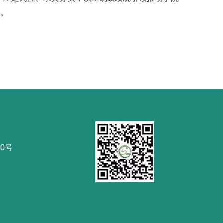
力。
0号