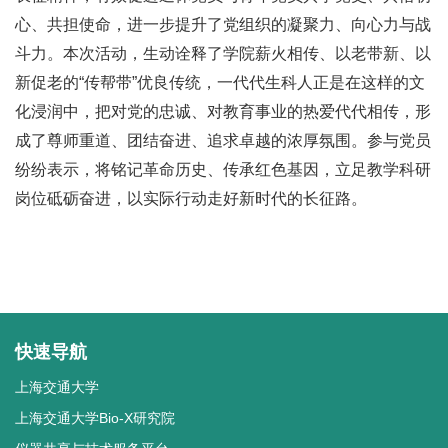
心、共担使命，进一步提升了党组织的凝聚力、向心力与战
斗力。本次活动，生动诠释了学院薪火相传、以老带新、以
新促老的“传帮带”优良传统，一代代生科人正是在这样的文
化浸润中，把对党的忠诚、对教育事业的热爱代代相传，形
成了尊师重道、团结奋进、追求卓越的浓厚氛围。参与党员
纷纷表示，将铭记革命历史、传承红色基因，立足教学科研
岗位砥砺奋进，以实际行动走好新时代的长征路。
快速导航
上海交通大学
上海交通大学Bio-X研究院