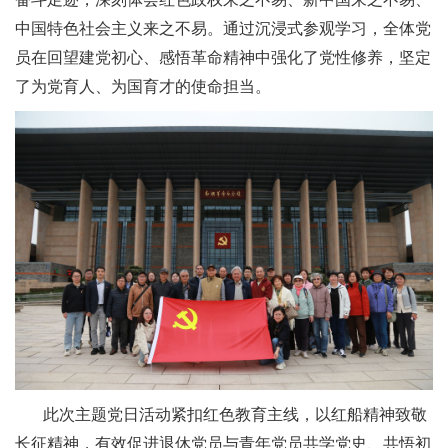
中国特色社会主义来之不易。通过沉浸式参观学习，全体党
员在回望建党初心、感悟革命精神中强化了党性修养，坚定
了为党育人、为国育才的使命担当。
此次主题党日活动紧扣红色教育主线，以红船精神致敬
长征精神，有效促进退休党员与青年党员共学党史、共悟初