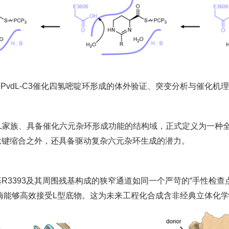
. PvdL-C3催化四氢嘧啶环形成的体外验证、突变分析与催化机
家族、具备催化六元杂环形成功能的结构域，正式定义为一种全新
肽键缩合之外，还具备驱动复杂六元杂环生成的潜力。
R3393及其周围残基构成的狭窄通道如同一个严苛的“手性检查
酶能够高效接受L型底物。这为未来工程化合成含非经典立体化