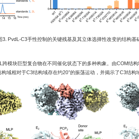
图3. PvdL-C3手性控制的关键残基及其立体选择性改变的结构基
dL跨模块巨型复合物在不同催化状态下的多种构象。由COM结构
构域相对于C3结构域存在约20°的振荡运动，并揭示了C3结构域