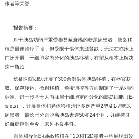
作者等荣誉。
报告摘要：
对于胰岛功能严重受损甚至衰竭的糖尿病患者，胰岛移
植是最佳治疗手段，但受限于供体来源紧缺，无法在临床上
广泛开展。干细胞定向分化的胰岛移植，有望从根本上解决
这一瓶颈。
长征医院团队开展了300余例供体胰岛移植，在器官获
取、保存转运、微创移植、免疫调控等方面制定了一系列的
标准。进一步基于人内胚层干细胞定向分化的胰岛细胞（E-
islets），开展自体和异体移植治疗多例严重2型及1型糖尿
病患者，最长已分别脱离胰岛素逾50和24个月，并维持良
好血糖控制至今，未见不良事件。
自体和异体E-islets移植在T1D和T2D患者中均展现出改