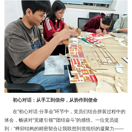
初心对话：从手工到信仰，从协作到使命
在“初心对话·分享会”环节中，党员们结合拼装过程中的
体会，畅谈对“党建引领”“团结奋斗”的感悟。一位党员提
到：“榫卯结构的精密契合让我联想到党组织的凝聚力——