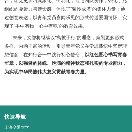
合，让党史学习具象化、生动化；通过团队协作，强化了党
组织的凝聚力与使命感，体现了“聚沙成塔”的集体力量；通
过创意表达，以青年党员喜闻乐见的形式传递爱国情怀，实
现了“手中有物、心中有魂”的教育效果。
未来，支部将继续以“寓教于行”的理念，策划更多形式
多样、内涵丰富的活动，引导青年党员在学思践悟中坚定理
想信念，在知行合一中践行初心使命，
以红色匠心书写青春
华章，以强健的体魄、饱满的精神状态和扎实的专业能力，
为实现中华民族伟大复兴贡献青春力量。
快速导航
上海交通大学