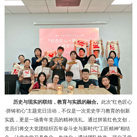
历史与现实的联结，教育与实践的融合。
此次“红色匠心
·拼铸初心”主题党日活动，不仅是一次党史学习教育的创新
实践，更是一场青年党员的精神洗礼。通过拼装红色文创，
党员们将交大党团组织百年奋斗史与新时代“工匠精神”相结