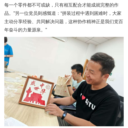
每一个零件都不可或缺，只有相互配合才能成就完整的作
品。”另一位党员则感慨道：“拼装过程中遇到困难时，大家
主动分享经验、共同解决问题，这种协作精神正是我们党百
年奋斗的力量源泉。”