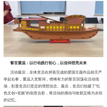
誓言重温：以行动践行初心，以信仰照亮未来
活动最后，全体党员在拼装完成的爱国主题作品前庄严
举起右拳，重温入党誓词，铿锵有力的誓言回荡在活动现
场，彰显党员们坚定的理想信念。最后，党员们拍摄了“红
色文创+党旗”的创意合影，将活动的感动与收获定格为永恒
的记忆。