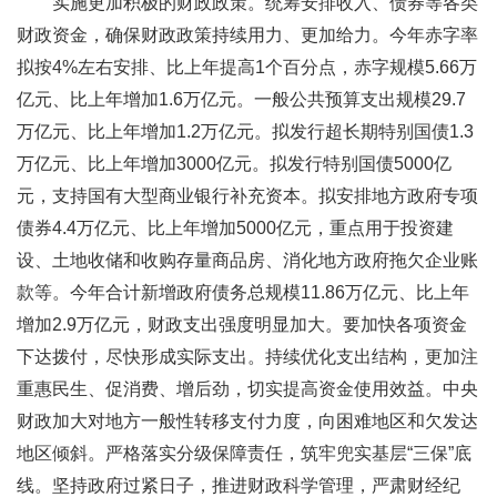
实施更加积极的财政政策。统筹安排收入、债券等各类
财政资金，确保财政政策持续用力、更加给力。今年赤字率
拟按4%左右安排、比上年提高1个百分点，赤字规模5.66万
亿元、比上年增加1.6万亿元。一般公共预算支出规模29.7
万亿元、比上年增加1.2万亿元。拟发行超长期特别国债1.3
万亿元、比上年增加3000亿元。拟发行特别国债5000亿
元，支持国有大型商业银行补充资本。拟安排地方政府专项
债券4.4万亿元、比上年增加5000亿元，重点用于投资建
设、土地收储和收购存量商品房、消化地方政府拖欠企业账
款等。今年合计新增政府债务总规模11.86万亿元、比上年
增加2.9万亿元，财政支出强度明显加大。要加快各项资金
下达拨付，尽快形成实际支出。持续优化支出结构，更加注
重惠民生、促消费、增后劲，切实提高资金使用效益。中央
财政加大对地方一般性转移支付力度，向困难地区和欠发达
地区倾斜。严格落实分级保障责任，筑牢兜实基层“三保”底
线。坚持政府过紧日子，推进财政科学管理，严肃财经纪