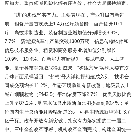
度加大。重点领域风险化解有序有效，社会大局保持稳定。
“进”的步伐坚实有力。主要表现在，产业升级有新进
展，粮食产量首次跃上1.4万亿斤新台阶、亩产提升10.1
斤；高技术制造业、装备制造业增加值分别增长8.9%、
7.7%，新能源汽车年产量突破1300万辆；信息传输软件和
信息技术服务业、租赁和商务服务业增加值分别增长
10.9%、10.4%。创新能力有新提升，集成电路、人工智
能、量子科技等领域取得新成果；“嫦娥六号”实现人类首次
月球背面采样返回，“梦想”号大洋钻探船建成入列；技术合
同成交额增长11.2%。生态环境质量有新改善，地级及以上
城市细颗粒物（PM2.5）平均浓度下降2.7%，优良天数比例
上升至87.2%，地表水优良水质断面比例提高到90.4%；单
位国内生产总值能耗降幅超过3%；可再生能源新增装机3.7
亿千瓦。改革开放有新突破，扎实有力落实党的二十届二
中、三中全会改革部署，机构改革全面完成，构建全国统一