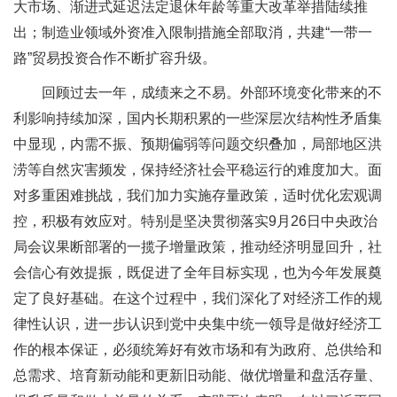
大市场、渐进式延迟法定退休年龄等重大改革举措陆续推
出；制造业领域外资准入限制措施全部取消，共建“一带一
路”贸易投资合作不断扩容升级。
回顾过去一年，成绩来之不易。外部环境变化带来的不
利影响持续加深，国内长期积累的一些深层次结构性矛盾集
中显现，内需不振、预期偏弱等问题交织叠加，局部地区洪
涝等自然灾害频发，保持经济社会平稳运行的难度加大。面
对多重困难挑战，我们加力实施存量政策，适时优化宏观调
控，积极有效应对。特别是坚决贯彻落实9月26日中央政治
局会议果断部署的一揽子增量政策，推动经济明显回升，社
会信心有效提振，既促进了全年目标实现，也为今年发展奠
定了良好基础。在这个过程中，我们深化了对经济工作的规
律性认识，进一步认识到党中央集中统一领导是做好经济工
作的根本保证，必须统筹好有效市场和有为政府、总供给和
总需求、培育新动能和更新旧动能、做优增量和盘活存量、