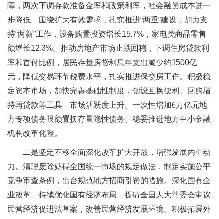
障，两次下调存款准备金率和政策利率，社会融资成本进一
步降低。围绕扩大有效需求，扎实推进“两重”建设，加力支
持“两新”工作，设备购置投资增长15.7%，家电类商品零售
额增长12.3%。推动房地产市场止跌回稳，下调住房贷款利
率和首付比例，居民存量房贷利息年支出减少约1500亿
元，降低交易环节税费水平，扎实推进保交房工作。积极稳
定资本市场，加快完善基础性制度，创设互换便利、回购增
持再贷款等工具，市场活跃度上升。一次性增加6万亿元地
方专项债务限额置换存量隐性债务。稳妥推进地方中小金融
机构改革化险。
二是坚定不移全面深化改革扩大开放，增强发展内生动
力。清理废除妨碍全国统一市场的规定做法，制定实施公平
竞争审查条例，出台规范地方招商引资的措施。深化国有企
业改革，持续优化国有经济布局。提请全国人大常委会审议
民营经济促进法草案，改善民营经济发展环境。积极拓展外