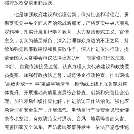
碳排放权交易更趋活跃。
七是加强政府建设和治理创新，保持社会和谐稳定。贯
彻落实党中央全面从严治党战略部署，严格落实中央八项规
定精神，扎实开展党纪学习教育，大力整治形式主义、官僚
主义，切实为基层减负，深入治理群众身边的不正之风，持
续加强党风廉政建设和反腐败斗争。深入推进依法行政。提
请全国人大常委会审议法律议案19件，制定修订行政法规
28部。自觉依法接受监督。认真办理人大代表建议和政协委
员提案。加强行政执法监督，规范涉企行政检查。推出两批
“高效办成一件事”重点事项清单，推动线上线下服务能力整
体提升。开展推动高质量发展综合督查。创新和完善社会治
理。加强矛盾纠纷排查化解，推进信访工作法治化。强化应
急管理和安全生产，开展燃气、电动自行车等安全隐患全链
条专项整治。有效防范应对洪涝、台风、地震等自然灾害。
完善国家安全体系。严防极端案事件发生，依法严惩恶性犯