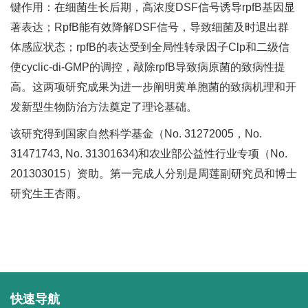
键作用：在细菌生长后期，高浓度DSF信号诱导rpfB基因显
著表达；RpfB能有效降解DSF信号，导致细菌及时退出群
体感应状态；rpfB的表达受到全局性转录因子Clp和二级信
使cyclic-di-GMP的调控，敲除rpfB导致病原菌的致病性提
高。这两项研究成果为进一步阐明黄单胞菌的致病机理和开
发新型生物防治方法奠定了理论基础。
该研究得到国家自然科学基金（No. 31272005，No.
31471743, No. 31301634)和农业部公益性行业专项（No.
201303015）资助。第一完成人分别是周莲副研究员和博士
研究生王杏雨。
快速导航