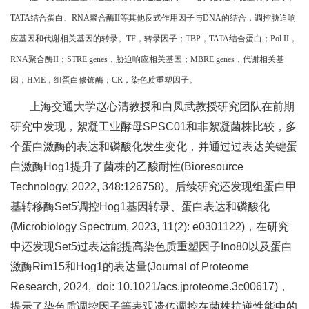
TATA
结合蛋白、
RNA
聚合酶
II
等其他反式作用因子与
DNA
的结合，调控胁迫响
应基因和代谢相关基因的转录。
TF
，转录因子；
TBP
，
TATA
结合蛋白；
Pol II
，
RNA
聚合酶
II
；
STRE genes
，胁迫响应相关基因；
MBRE genes
，代谢相关基
因；
HME
，组蛋白修饰酶；
CR
，染色质重塑因子。
上海交通大学赵心清教授和白凤武教授研究团队在前期
研究中发现，絮凝工业酵母SPSC01和非絮凝菌株比较，多
个蛋白激酶的表达和磷酸化发生变化，并通过过表达关键蛋
白激酶Hog1提升了菌株的乙酸耐性(Bioresource
Technology, 2022, 348:126758)。后续研究还发现组蛋白甲
基转移酶Set5调控Hog1基因转录、蛋白表达和磷酸化
(Microbiology Spectrum, 2023, 11(2): e0301122)，在研究
中还发现Set5过表达能提高染色质重塑因子Ino80以及蛋白
激酶Rim15和Hog1的表达量(Journal of Proteome
Research, 2024, doi: 10.1021/acs.jproteome.3c00617)，
提示了染色质调控因子等表观遗传调控在菌株抗逆性能中的