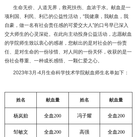
生命无价、人道无界，救死扶伤、血浓于水。献血是一
项利国、利民、利己的公益性活动，“我健康，我献血，我
自豪，做一名有社会责任感的可爱交大人”的口号早已深入
交大师生的心灵深处。在此向主动投身公益活动，志愿献血
的学院师生致以衷心的感谢，您献出的是对社会的一份责
任、是对生命的一份珍惜、对人间的一份关怀，收获的是一
份社会尊重、一种成长感悟、一颗仁爱之心。
2023年3月-4月生命科学技术学院献血师生名单如下：
姓名
献血量
姓名
献血量
杨岚贻
全血
200
冯子耀
全血
200
邹敏文
全血
200
高强
全血
200