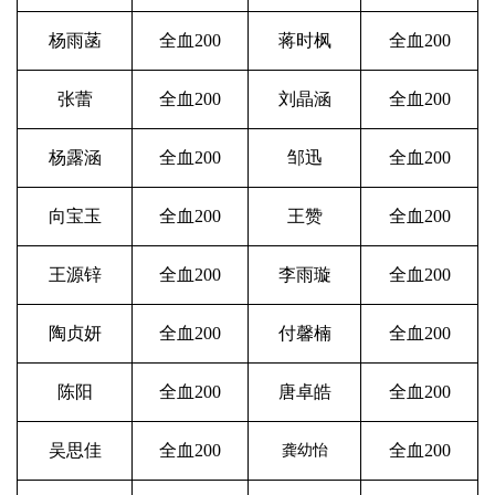
杨雨菡
全血
200
蒋时枫
全血
200
张蕾
全血
200
刘晶涵
全血
200
杨露涵
全血
200
邹迅
全血
200
向宝玉
全血
200
王赞
全血
200
王源锌
全血
200
李雨璇
全血
200
陶贞妍
全血
200
付馨楠
全血
200
陈阳
全血
200
唐卓皓
全血
200
吴思佳
全血
200
全血
200
龚幼怡