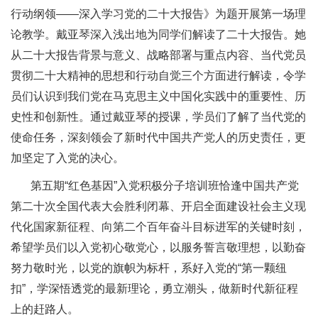
行动纲领——深入学习党的二十大报告》为题开展第一场理
论教学。戴亚琴深入浅出地为同学们解读了二十大报告。她
从二十大报告背景与意义、战略部署与重点内容、当代党员
贯彻二十大精神的思想和行动自觉三个方面进行解读，令学
员们认识到我们党在马克思主义中国化实践中的重要性、历
史性和创新性。通过戴亚琴的授课，学员们了解了当代党的
使命任务，深刻领会了新时代中国共产党人的历史责任，更
加坚定了入党的决心。
第五期“红色基因”入党积极分子培训班恰逢中国共产党
第二十次全国代表大会胜利闭幕、开启全面建设社会主义现
代化国家新征程、向第二个百年奋斗目标进军的关键时刻，
希望学员们以入党初心敬党心，以服务誓言敬理想，以勤奋
努力敬时光，以党的旗帜为标杆，系好入党的“第一颗纽
扣”，学深悟透党的最新理论，勇立潮头，做新时代新征程
上的赶路人。