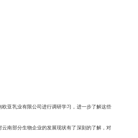
欧亚乳业有限公司进行调研学习，进一步了解这些
云南部分生物企业的发展现状有了深刻的了解，对