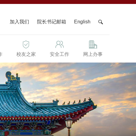
X
加入我们
院长书记邮箱
English
作
校友之家
安全工作
网上办事