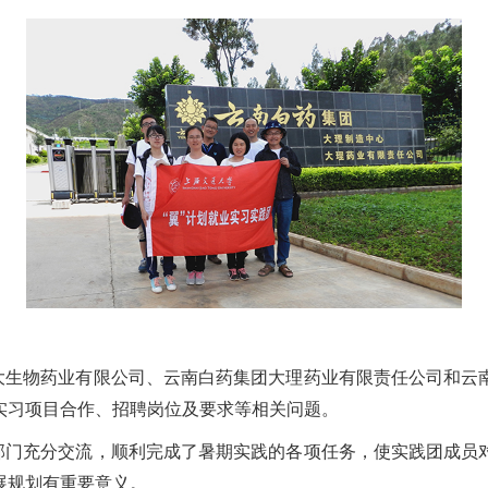
生物药业有限公司、云南白药集团大理药业有限责任公司和云南
实习项目合作、招聘岗位及要求等相关问题。
门充分交流，顺利完成了暑期实践的各项任务，使实践团成员对
展规划有重要意义。