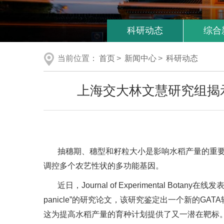
科研动态
综合
当前位置：
首页
>
新闻中心
>
科研动态
上海交大林文慧研究组揭示
抽穗期、穗型和籽粒大小是影响水稻产量的重
调控多个农艺性状的多功能基因。
近日，Journal of Experimental Botany在
panicle”的研究论文，该研究鉴定出一个新的G
这为提高水稻产量的育种计划提供了又一潜在靶标