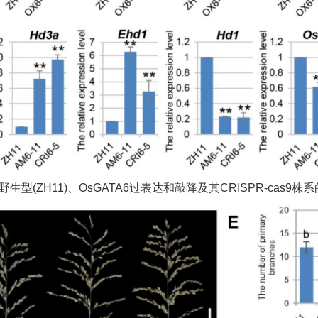
.野生型(ZH11)、OsGATA6过表达和敲降及其CRISPR-cas9株