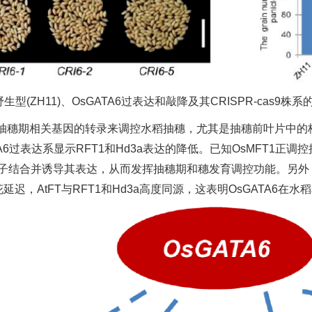
野生型(ZH11)、OsGATA6过表达和敲降及其CRISPR-cas9株
穗期相关基因的转录来调控水稻抽穗，尤其是抽穗前叶片中的核心成花素
，OsGATA6过表达系显示RFT1和Hd3a表达的降低。已知OsMFT
启动子结合并诱导其表达，从而发挥抽穗期和穗发育调控功能。另外，
且开花延迟，AtFT与RFT1和Hd3a高度同源，这表明OsGATA