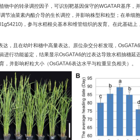
和植物中的转录调控因子，可识别靶基因保守的WGATAR基序
路，调节油菜素内酯介导的生长调控，并影响株型和粒型；在单细
_Os01g54210)，参与水稻根尖基本和维管组织的发育。在此基
表达，且在幼叶和穗中高量表达。原位杂交分析发现，OsGATA6
9基因编辑进行功能鉴定，结果显示OsGATA6的过表达导致水稻
发育，并影响籽粒大小（OsGATA6表达水平与粒重呈负相关）。