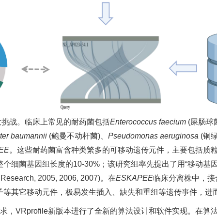
大挑战。临床上常见的耐药菌包括
Enterococcus faecium
(屎肠球
ter baumannii
(鲍曼不动杆菌)、
Pseudomonas aeruginosa
(铜
EE
。这些耐药菌富含种类繁多的可移动遗传元件，主要包括质
菌基因组长度的10-30%；该研究组率先提出了用“移动基因组” 
s Research, 2005, 2006, 2007)。在
ESKAPEE
临床分离株中，接
子等其它移动元件，极易发生插入、缺失和重组等遗传事件，进
VRprofile新版本进行了全新的算法设计和软件实现。在算法设