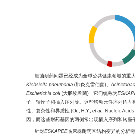
细菌耐药问题已经成为全球公共健康领域的重
Klebsiella pneumonia
(肺炎克雷伯菌)、
Acinetobac
Escherichia coli
(大肠埃希菌)，它们统称为
ESKAP
子、转座子和插入序列等。这些移动元件序列约占整个细
性、复杂性和异质性 (Ou, H.Y.,
et al.
, Nucleic Acid
因，而这些耐药基因的两侧常出现插入序列和转座
针对
ESKAPEE
临床株耐药区结构变异的分析需求，