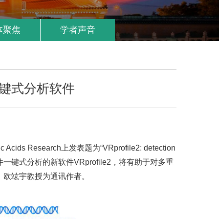
体聚焦
学者声音
键式分析软件
rch上发表题为“VRprofile2: detection
病原菌耐药移动元件一键式分析的新软件VRprofile2，将有助于对多重
，欧竑宇教授为通讯作者。