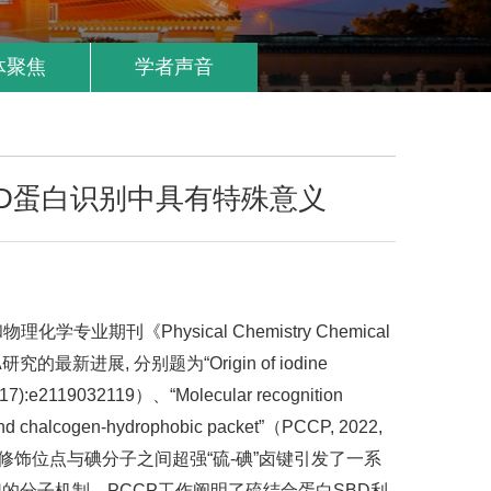
体聚焦
学者声音
D蛋白识别中具有特殊意义
ica》和物理化学专业期刊《Physical Chemistry Chemical
, 分别题为“Origin of iodine
19(17):e2119032119）、“Molecular recognition
 and chalcogen-hydrophobic packet”（PCCP, 2022,
磷硫酰化修饰位点与碘分子之间超强“硫-碘”卤键引发了一系
的分子机制。PCCP工作阐明了硫结合蛋白SBD利