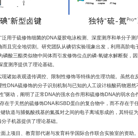
广泛用于硫修饰细菌的DNA凝胶电泳检测、深度测序和单分子
而且完全地切割。研究团队从碘切实验现象出发，利用高阶电子
为磷酸三酯类似物中间体而引发修饰位点的磷-氧键水解断裂，因
深度测序提供了理论基础。
实现诸如表观遗传调控、限制性修饰等特殊的生理功能。虽然在
性DNA硫修饰的分子识别机制与已知的人工设计核酸药物迥然不同
”驱动，阐明了正常DNA的强水合作用和硫修饰DNA的弱水合作
它只存在于天然的硫修饰DNA和SBD蛋白的复合物中，而不存在
轨道与脯氨酸残基的氮孤对之间的电子离域形成的，其特征为超近的 S
编辑分子机器提供了理论基础。
金面上项目、教育部代谢与发育科学国际合作联合实验室的资助