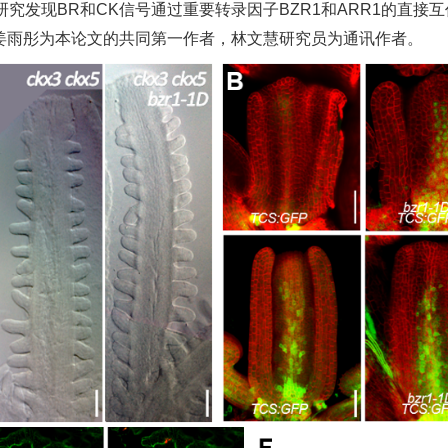
psis”的研究论文。该研究发现BR和CK信号通过重要转录因子BZR1和A
姜雨彤为本论文的共同第一作者，林文慧研究员为通讯作者。