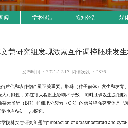
新闻
学术报告
通知公告
媒
林文慧研究组发现激素互作调控胚珠发生
发布时间 ：2021-12-13
阅读次数 ：7376
繁衍后代和农作物产量至关重要。胚珠（种子前体）发生和发育
最大可能性，并在很大程度上影响种子数；同时胚珠发生是细胞
油菜素甾醇（BR）和细胞分裂素（CK）的信号增强突变体是已
网络也有待进一步探究。
teraction of brassinosteroid and cytokinin promot