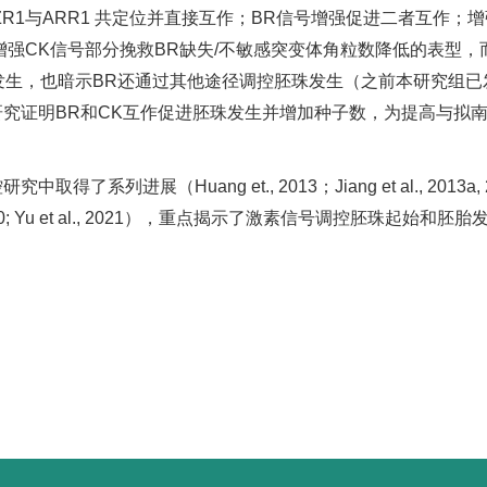
ZR1与ARR1 共定位并直接互作；BR信号增强促进二者互作；增
强CK信号部分挽救BR缺失/不敏感突变体角粒数降低的表型，而
发生，也暗示BR还通过其他途径调控胚珠发生（之前本研究组已
2021）。综上，本研究证明BR和CK互作促进胚珠发生并增加种子数，
ang et., 2013；Jiang et al., 2013a, 2013b; Zhang
; Jiang et al., 2020; Yu et al., 2021），重点揭示了