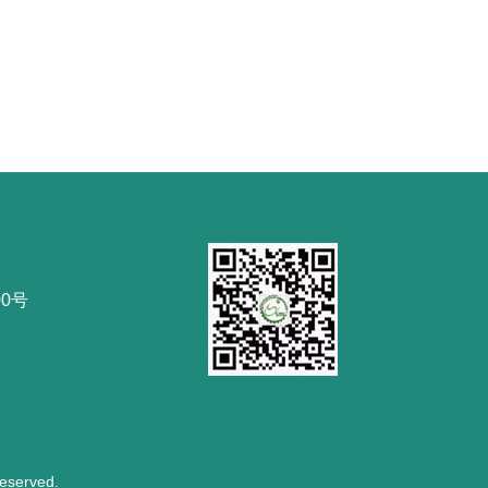
0号
served.