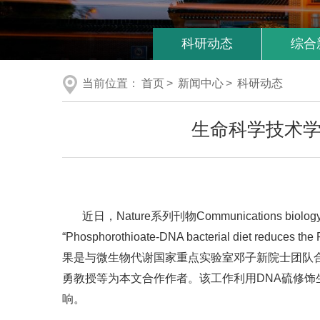
科研动态
综合
当前位置：
首页
>
新闻中心
>
科研动态
生命科学技术学
近日，Nature系列刊物Communicatio
“Phosphorothioate-DNA bacterial diet reduces th
果是与微生物代谢国家重点实验室邓子新院士团队
勇教授等为本文合作作者。该工作利用DNA硫修饰生物工程
响。