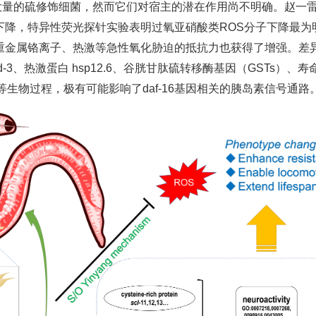
量的硫修饰细菌，然而它们对宿主的潜在作用尚不明确。赵一雷
下降，特异性荧光探针实验表明过氧亚硝酸类ROS分子下降最为
重金属铬离子、热激等急性氧化胁迫的抵抗力也获得了增强。差
3、热激蛋白 hsp12.6、谷胱甘肽硫转移酶基因（GSTs）、
生物过程，极有可能影响了daf-16基因相关的胰岛素信号通路