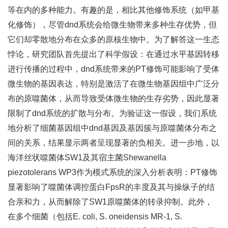
等在内的多种能力。有趣的是，相比其他修饰系统（如甲基
化修饰），尽管dnd系统会给微生物带来多种生存优势，但
它们却零散地分布在众多的原核生物中。为了解答这一生态
悖论，研究团队首先提出了科学假设：在通过水平基因转移
进行传播的过程中，dnd系统带来的PT修饰可能影响了受体
微生物的基因表达，特别是激活了在微生物基因组中广泛分
布的原噬菌体，从而导致受体微生物的生存劣势，因此显著
限制了dnd系统的扩散与分布。为验证这一假设，我们系统
地分析了细菌基因组中dnd基因及基因簇与原噬菌体分布之
间的关系，结果显示两者呈现显著的负相关。进一步地，以
海洋丝状噬菌体SW1及其宿主菌Shewanella
piezotolerans WP3作为模式系统的深入分析表明：PT修饰
显著影响了噬菌体调控蛋白FpsR的丰度及其与操纵子的结
合亲和力，从而解除了SW1原噬菌体的转录抑制。此外，
在多个细菌（包括E. coli, S. oneidensis MR-1, S.