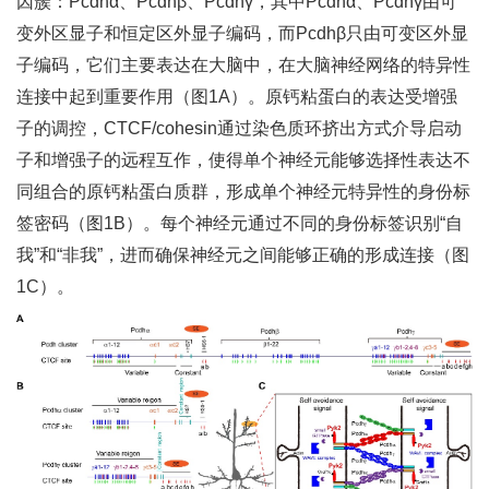
因簇：Pcdhα、Pcdhβ、Pcdhγ，其中Pcdhα、Pcdhγ由可
变外区显子和恒定区外显子编码，而Pcdhβ只由可变区外显
子编码，它们主要表达在大脑中，在大脑神经网络的特异性
连接中起到重要作用（图1A）。原钙粘蛋白的表达受增强
子的调控，CTCF/cohesin通过染色质环挤出方式介导启动
子和增强子的远程互作，使得单个神经元能够选择性表达不
同组合的原钙粘蛋白质群，形成单个神经元特异性的身份标
签密码（图1B）。每个神经元通过不同的身份标签识别“自
我”和“非我”，进而确保神经元之间能够正确的形成连接（图
1C）。