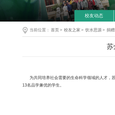
校友动态
当前位置：
首页
>
校友之家
>
饮水思源
>
捐赠
苏
为共同培养社会需要的生命科学领域的人才，苏
13名品学兼优的学生。