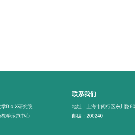
联系我们
学Bio-X研究院
地址：上海市闵行区东川路80
验教学示范中心
邮编：200240