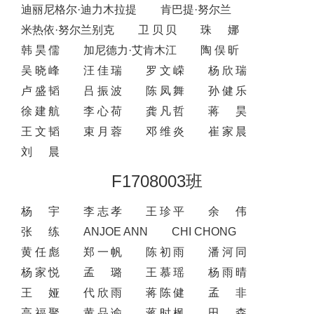
迪丽尼格尔·迪力木拉提
肯巴提·努尔兰
米热依·努尔兰别克
卫贝贝
珠娜
韩昊儒
加尼德力·艾肯木江
陶俣昕
吴晓峰
汪佳瑞
罗文嵘
杨欣瑞
卢盛韬
吕振波
陈凤舞
孙健乐
徐建航
李心荷
龚凡哲
蒋昊
王文韬
束月蓉
邓维炎
崔家晨
刘晨
F1708003班
杨宇
李志孝
王珍平
余伟
张练
ANJOE ANN
CHI CHONG
黄任彪
郑一帆
陈初雨
潘河同
杨家悦
孟璐
王慕瑶
杨雨晴
王娅
代欣雨
蒋陈健
孟非
高福聚
黄品谕
蒋时枫
田森