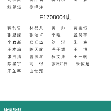
甄馨远
徐绎洋
F1708004班
蒋韵哲
林易凡
黄帅
贾鑫钰
张昱朦
张治卓
李唯一
孟昊宇
李政新
郑旺杰
刘澄
朱宸
王本瑜
陈天航
冯子耀
王博
张浩清
曾贝琴
狄文康
王一帆
陈星宇
高强
张薛知行
朱恒超
宋芷芊
曲怡翔
快速导航