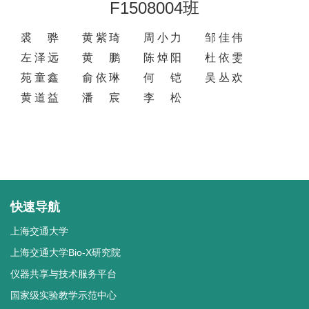
F1508004班
裘骅
黄紫琦
周小力
邹佳伟
左泽远
黄鹏
陈焯阳
杜依雯
苑童鑫
俞依琳
何铠
吴丛欢
黄道益
潘宸
李松
快速导航
上海交通大学
上海交通大学Bio-X研究院
仪器共享与技术服务平台
国家级实验教学示范中心