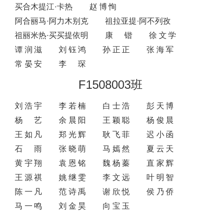
买合木提江·卡热
赵博恂
阿合丽马·阿力木别克
祖拉亚提·阿不列孜
祖丽米热·买买提依明
康锴
徐文学
谭润滋
刘钰鸿
孙正正
张海军
常晏安
李琛
F1508003班
刘浩宇
李若楠
白士浩
彭天博
杨艺
余晨阳
王颖聪
杨俊晨
王如凡
郑光辉
耿飞菲
迟小函
石雨
张晓萌
马嫣然
夏云天
黄宇翔
袁恩铭
魏杨蓁
直家辉
王源祺
姚继雯
李文远
叶明智
陈一凡
范诗禹
谢欣悦
侯乃侨
马一鸣
刘金昊
向宝玉