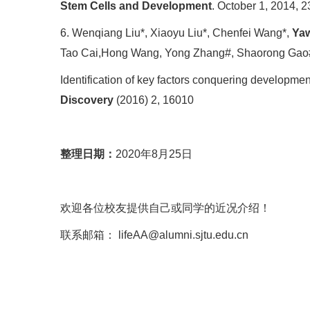
Stem Cells and Development
. October 1, 2014, 
6. Wenqiang Liu*, Xiaoyu Liu*, Chenfei Wang*,
Ya
Tao Cai,Hong Wang, Yong Zhang#, Shaorong Gao
Identification of key factors conquering developme
Discovery
(2016) 2, 16010
整理日期：
2020年8月25日
欢迎各位校友提供自己或同学的近况介绍！
联系邮箱： lifeAA@alumni.sjtu.edu.cn