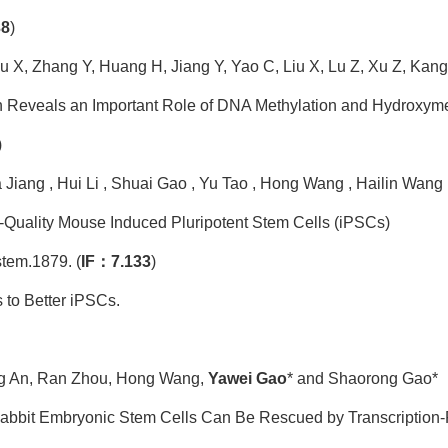
38
)
ou X, Zhang Y, Huang H, Jiang Y, Yao C, Liu X, Lu Z, Xu Z, Kan
on Reveals an Important Role of DNA Methylation and Hydroxy
)
Jiang , Hui Li , Shuai Gao , Yu Tao , Hong Wang , Hailin Wang
-Quality Mouse Induced Pluripotent Stem Cells (iPSCs)
stem.1879. (
IF：7.133
)
s to Better iPSCs.
ng An, Ran Zhou, Hong Wang,
Yawei Gao
* and Shaorong Gao*
n Rabbit Embryonic Stem Cells Can Be Rescued by Transcriptio