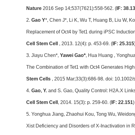
Nature
2016 Sep 14;537(7621):558-562. (
IF: 38.1
2.
Gao Y
*, Chen J*, Li K, Wu T, Huang B, Liu W, K
Replacement of Oct4 by Tet1 during iPSC Inducti
Cell Stem Cell
, 2013. 12(4): p. 453-69. (
IF: 25.315
3. Jiayu Chen*,
Yawei Gao*
, Hua Huang , Yonghua 
The Combination of Tet1 with Oct4 Generates High
Stem Cells
, 2015 Mar;33(3):686-98. doi: 10.1002/
4.
Gao, Y.
and S. Gao, Quality Control: H2A.X Link
Cell Stem Cell
, 2014. 15(3): p. 259-60. (
IF: 22.151
)
5. Yonghua Jiang, Zhaohui Kou, Tong Wu, Weido
Xist Deficiency and Disorders of X-Inactivation i