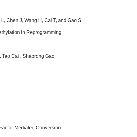
g L, Chen J, Wang H, Cai T, and Gao S
methylation in Reprogramming
 , Tao Cai , Shaorong Gao
n-Factor-Mediated Conversion