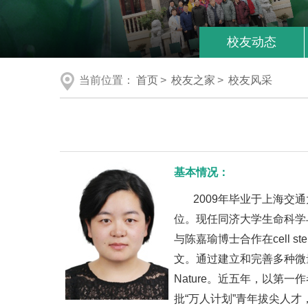
校友动态
当前位置：
首页
>
校友之家
>
校友风采
基本情况：
2009年毕业于上海交
位。现任同济大学生命科学
与陈嘉瑜博士合作在cell
文。通过建立和完善多种微
Nature。近五年，以第一作者和通
批“万人计划”青年拔尖人