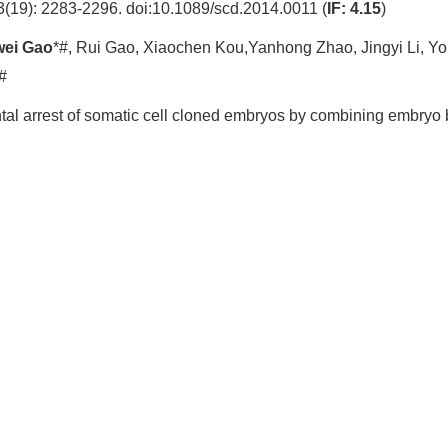
23(19): 2283-2296. doi:10.1089/scd.2014.0011 (
IF: 4.15
)
wei Gao
*#, Rui Gao, Xiaochen Kou,Yanhong Zhao, Jingyi Li, Yo
#
ntal arrest of somatic cell cloned embryos by combining embryo