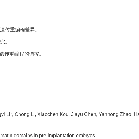
观遗传重编程差异。
研究。
观遗传重编程的调控。
ingyi Li*, Chong Li, Xiaochen Kou, Jiayu Chen, Yanhong Zhao,
atin domains in pre-implantation embryos