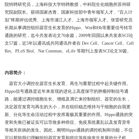
院特聘研究员，上海科技大学特聘教授，中科院生化细胞所苏州研
究院副院长。获得国家杰青、国家科技部中青年领军人才、“百人计
划”终期评估优秀、上海市浦江人才、上海市领军人才。张雷研究员
长期从事调控组织器官生长发育的Hippo、Wnt和Hh等重要信号转导
通路的研究，迄今共发表论文70余篇，2009年回国以来共发表SCI论
文57篇，近5年以通讯或共同通讯作者在 Dev Cell、Cancer Cell、Cell
Res、PLoS Biol、Nat Commun、eLife 等期刊上发表SCI论文30篇。
内容简介：
器官大小调控在器官生长发育、再生与重塑过程中起关键作用。
Hippo信号通路是近年来发现的进化上高度保守的肿瘤抑制信号通
路，能通过调控细胞生长、增殖及凋亡来控制组织、器官的生长，
决定器官发育与再生的大小，并在组织稳态维持与干细胞的自我更
新、分化等生命活动过程中发挥着极其重要的作用。Hippo通路的突
变和失衡已被证实可以导致多种癌症、免疫系统紊乱以及发育异常
等相关疾病的发生。因此，阐明Hippo通路的调控机制和功能，不仅
可以帮助我们理解组织器官发育和癌症等疾病发生发展的分子机