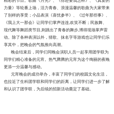
精彩的节目。歌曲《月光》、《你还要我怎样》、《真爱的
力量》等轮番上场，活力青春、浪漫温馨的歌曲为大家带来
了别样的享受；小品表演《喜忧参半》、《过年那些事》、
《我上大一那会》让同学们掌声连连,欢笑不断；民族舞、
现代舞等舞蹈类节目,则跳出了青春的舞步,博得现场掌声雷
动。除了各种表演以外，猜歌、抹名字等游戏也让同学们乐
享其中，把晚会的气氛推向高潮。
晚会结束后，同学们同晚会演职人员一起享用团
学联为
同学们精心准备的元宵。热气腾腾的元宵为这个绚丽的夜晚
更添一分温馨与感动。
元宵晚会的成功举办，丰富了同学们的校园文化生活，
也拉近了生科团学联和同学们的距离，让同学们进一步了解
和认识了团学联，为后续的招新活动奠定了基础。