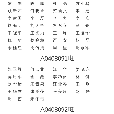
陈剑
陈鹏
杜晶
方小玲
顾翠萍
何晓鲁
贺新义
李超
李建国
李磊
李力
李庆
刘海明
刘天罡
罗永兴
马钢
宋晓阳
王光力
王绛
王凌华
魏华
魏晓慧
严安
杨昆
余桂红
周传清
周坚
周永军
A0408091班
陈玉辉
何云龙
江华
姜晓东
蒋历军
金鑫
李巧丽
林健
刘华绪
宋素泉
汪业春
王刚
王华杰
张爱萍
张美玲
赵静
周艺
朱冬青
A0408092班