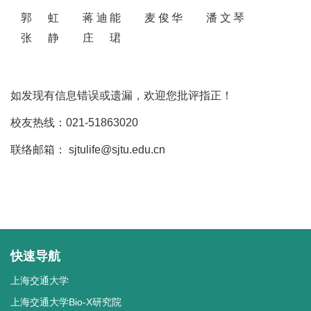
郭虹
蒋迪能
麦俊华
潘文琴
张静
庄珺
如发现有信息错误或遗漏，欢迎您批评指正！
校友热线：021-51863020
联络邮箱： sjtulife@sjtu.edu.cn
快速导航
上海交通大学
上海交通大学Bio-X研究院