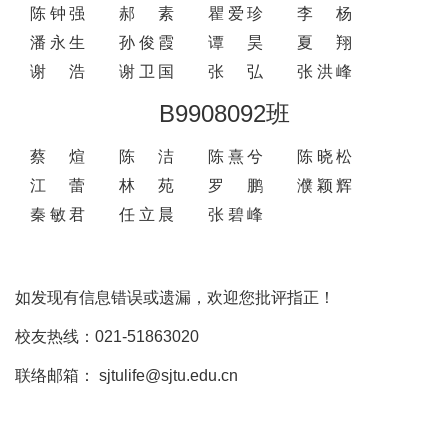
陈钟强
郝素
瞿爱珍
李杨
潘永生
孙俊霞
谭昊
夏翔
谢浩
谢卫国
张弘
张洪峰
B9908092班
蔡煊
陈洁
陈熹兮
陈晓松
江蕾
林苑
罗鹏
濮颖辉
秦敏君
任立晨
张碧峰
如发现有信息错误或遗漏，欢迎您批评指正！
校友热线：021-51863020
联络邮箱： sjtulife@sjtu.edu.cn