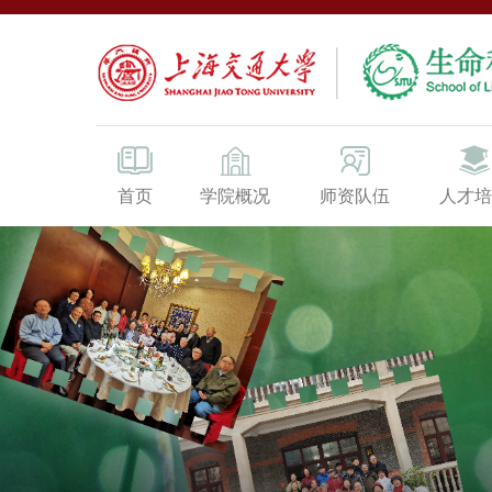
首页
学院概况
师资队伍
人才培