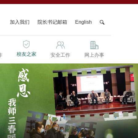
X
加入我们
院长书记邮箱
English
校友之家
作
安全工作
网上办事