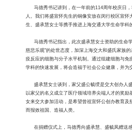
马德秀书记讲到，在一年前的114周年校庆日，
人。我们将盛宣怀先生的铜像安放在闵行校区宣怀
生、盛承慧女士等携手推进上海交通大学生命学科
马德秀书记指出，此次盛承慧女士资助的生命学科
慈悲乐观”的处世态度，加深上海交大和盛氏家族
疫反应的细胞与分子水平机制。通过组建细胞与免
学科的快速发展，将会造福于社会公众健康，并为
盛承慧女士谈到，家父盛公毓绶是交大创办人盛宣
以家父的名义成立了医疗领域培养尖端人才的奖励
女来交大参加活动，是希望曾祖宣怀公创办教育及
而报效祖国、造福人类。
在捐赠仪式上，马德秀向盛承慧、盛毓凤赠送感谢