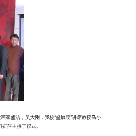
家盛洁，吴大刚，我校“盛毓绶”讲席教授马小
门妍萍主持了仪式。