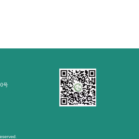
0号
served.