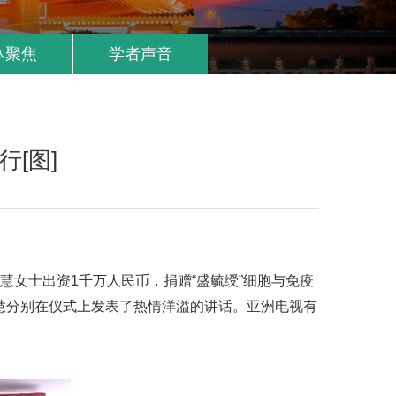
体聚焦
学者声音
[图]
慧女士出资1千万人民币，捐赠“盛毓绶”细胞与免疫
慧分别在仪式上发表了热情洋溢的讲话。亚洲电视有