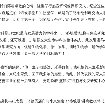
我们怀着崇敬的心情，隆重举行盛宣怀铜像揭幕仪式，纪念这位
大道起点的《请设学堂片》照壁旁，就是为了纪念他创建交通大
的建设，启动了第三个世纪的深度合作，宣怀先生泉下有知，当
是21世纪最有发展潜力的学科之一。“盛毓绶”细胞与免疫研究
的友谊，还可以进一步增强交大生命学科的整体实力。此次引进马
疫学研究方向，促进生物化学、微生物学、细胞生物学、遗传学
交通大学冲击世界一流大学的目标助力！
怀的嫡孙。“他一生坚韧豁达、乐善好施，他积极的人生观影
基金，来纪念家父，圆了我多年的愿望，为此，我代表我的家人及
慈善事业的精神后继有人，更期盼着“盛毓绶”细胞与免疫研究中
状与纪念品；马德秀还向马小京颁发了“盛毓绶”讲席教授聘书