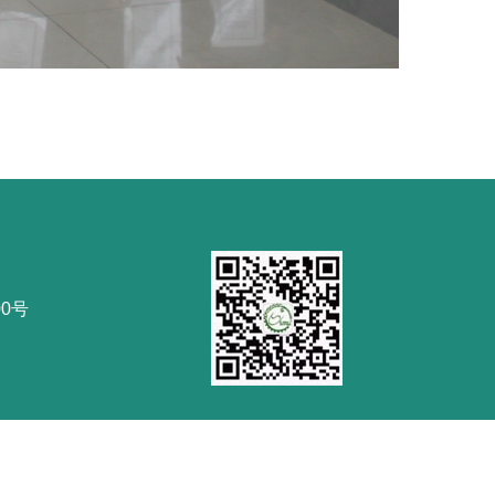
0号
served.