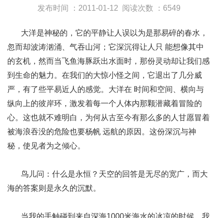
发布时间 ：2011-01-12
阅读次数 ：6549
大洋是神秘的，它的平静让人误以为是那易碎的春水，
忽而却波涛汹涌、气吞山河；它深沉得让人只 能想像其中
的玄机，然而当飞鱼海豚跃出水面时，那份灵动却让我们感
到生命的魅力。在我们的大惊小怪之间，它退出了几分威
严，有了些平易近人的感觉。大洋在 时间和空间、横向与
纵向上的彼岸环，激发着每一个人体内那颗潜藏着冒险的
心。这也就不难明白，为何从古至今有那么多的人甘愿冒着
被海浪吞没的危险也要杨帆 远航的原因。这份深沉与神
秘，使见者为之倾心。
鸟儿问：什么是永恒？天空的回答是无尽的宽广，而大
海的答案则是永久的沉默。
当我的手触碰到来自深海1000米海水的冰凉的时候，我