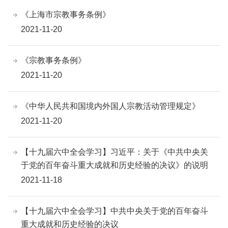
《上海市宗教事务条例》
2021-11-20
《宗教事务条例》
2021-11-20
《中华人民共和国境内外国人宗教活动管理规定》
2021-11-20
【十九届六中全会学习】习近平：关于《中共中央关
于党的百年奋斗重大成就和历史经验的决议》的说明
2021-11-18
【十九届六中全会学习】中共中央关于党的百年奋斗
重大成就和历史经验的决议