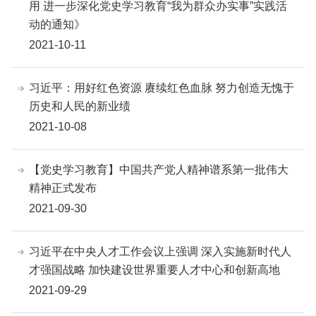
用 进一步深化党史学习教育“我为群众办实事”实践活
动的通知》
2021-10-11
习近平：用好红色资源 赓续红色血脉 努力创造无愧于
历史和人民的新业绩
2021-10-08
【党史学习教育】中国共产党人精神谱系第一批伟大
精神正式发布
2021-09-30
习近平在中央人才工作会议上强调 深入实施新时代人
才强国战略 加快建设世界重要人才中心和创新高地
2021-09-29