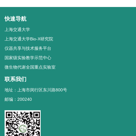
快速导航
上海交通大学
上海交通大学Bio-X研究院
仪器共享与技术服务平台
国家级实验教学示范中心
微生物代谢全国重点实验室
联系我们
地址：上海市闵行区东川路800号
邮编：200240