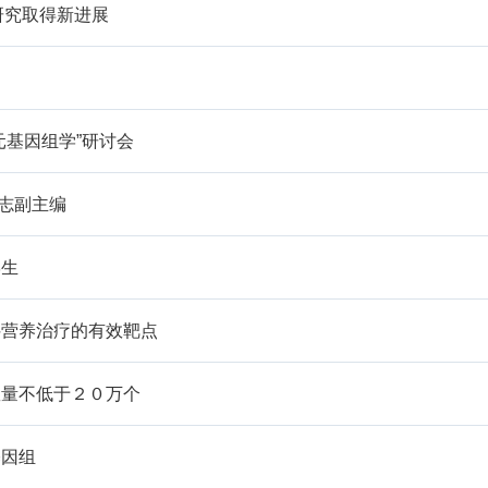
研究取得新进展
动
元基因组学”研讨会
》杂志副主编
学生
胖营养治疗的有效靶点
数量不低于２０万个
基因组