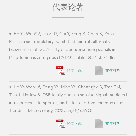
代表论著
•
He Ya-Wen*,#, Jin Z-J*, Cui Y, Song K, Chen B, Zhou L.
RsaL is a self-regulatory switch that controls alternative
biosynthesis of two AHL-type quorum sensing signals in
Pseudomonas aeruginosa PA1201. mLife. 2024; 3: 74–86.
论文下载
支撑材料
•
He Ya-Wen*,#, Deng Y*, Miao Y*, Chatterjee S, Tran TM,
Tian J, Lindow S. DSF-family quorum sensing signal-mediated
intraspecies, interspecies, and inter-kingdom communication.
Trends in Microbiology, 2023 Jan;31(1):36-50.
论文下载
支撑材料