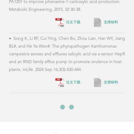
PA1201 to improve phenazine-1-carboxylic acid production.
Metabolic Engineering, 2015, 32:30-38.
论文下载
支撑材料
•
Song K, Li RF, Cui Ying, Chen Bo, Zhou Lian, Han WY, Jiang
BL#, and He Ya-Wen#. The phytopathogen Xanthomonas
campestris senses and effluxes salicylic acid via a sensor HepR
and an RND family efflux pump to promote virulence in host
plants. mLife. 2024 Sep 16;3(3):430-444.
论文下载
支撑材料