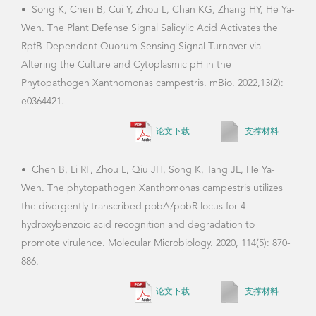
•
Song K, Chen B, Cui Y, Zhou L, Chan KG, Zhang HY, He Ya-
Wen. The Plant Defense Signal Salicylic Acid Activates the
RpfB-Dependent Quorum Sensing Signal Turnover via
Altering the Culture and Cytoplasmic pH in the
Phytopathogen Xanthomonas campestris. mBio. 2022,13(2):
e0364421.
论文下载
支撑材料
•
Chen B, Li RF, Zhou L, Qiu JH, Song K, Tang JL, He Ya-
Wen. The phytopathogen Xanthomonas campestris utilizes
the divergently transcribed pobA/pobR locus for 4-
hydroxybenzoic acid recognition and degradation to
promote virulence. Molecular Microbiology. 2020, 114(5): 870-
886.
论文下载
支撑材料