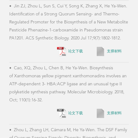
•
Jin ZJ, Zhou L, Sun S, Cui Y, Song K, Zhang X, He Ya-Wen.
Identification of a Strong Quorum Sensing- and Thermo-
Regulated Promoter for the Biosynthesis of a New Metabolite
Pesticide Phenazine-1-carboxamide in Pseudomonas strain
PA1201. ACS Synthetic Biology. 2020 Jul 17;9(7):1802-1812.
论文下载
支撑材料
•
Cao, XQ, Zhou L, Chen B, He Ya-Wen. Biosynthesis
of Xanthomonas yellow pigment xanthomonadins involves an
ATP-dependent 3- HBA:ACP ligase and an unusual type II
polyketide synthesis pathway. Molecular Microbiology. 2018,
Oct; 110(1):16-32.
论文下载
支撑材料
•
Zhou L, Zhang LH, Cámara M, He Ya-Wen. The DSF Family