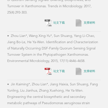
of Quorum Sensing Signals: Diversity, Biosynthesis, and
Turnover in Xanthomonas. Trends in Microbiology. 2017,
25(4):293-303.
论文下载
支撑材料
•
Zhou Lian*, Wang Xing-Yu*, Sun Shuang, Yang Li-Chao,
Jiang Bo-Le, He Ya-Wen. Identification and Characterization
of Naturally Occurring DSF-Family Quorum Sensing Signal
Turnover System in the Phytopathogen Xanthomonas.
Environmental Microbiology, 2015, 17(11):4646–4658.
论文下载
支撑材料
•
Jin Kaiming*, Zhou Lian*, Jiang Haixia, Sun Shuang, Fang
Yunling, Liu Jianhua, Zhang Xuehong, He Ya-Wen.
Engineering the central biosynthetic and secondary
metabolic pathways of Pseudomonas aeruginosa strain