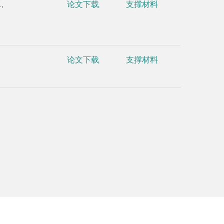
.,
论文下载
支撑材料
•
Yu, X.
, W
Snyder, N.
Epitranscr
Arabidops
论文下载
支撑材料
#
•
Yu, X.
,
Uncapped a
Cotranslat