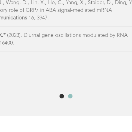
., Wang, D., Lin, X., He, C., Yang, X., Staiger, D., Ding, Y
ulatory role of GRP7 in ABA signal-mediated mRNA
unications
16, 3947.
X.*
(2023). Diurnal gene oscillations modulated by RNA
.16400.