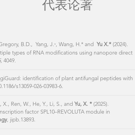
代表论著
 Gregory, B.D., Yang, J.
, Wang, H.*
and
Yu X.*
(2024).
*
ultiple types of RNA modifications using nanopore direct
5
, 4049.
ungiGuard: identification of plant antifungal peptides with
0.1186/s13059-026-03983-6.
, X., Ren, W., He, Y., Li, S., and
Yu, X. *
(2025).
transcription factor SPL10–REVOLUTA module in
ogy
, jipb.13893.