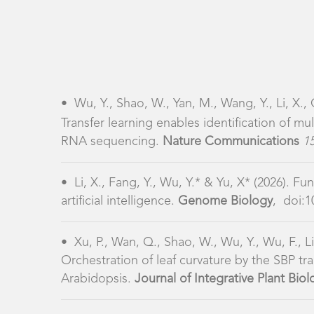
•
Wu, Y., Shao, W., Yan, M., Wang, Y., Li, X.,
Transfer learning enables identification of m
RNA sequencing.
Nature Communications
1
•
Li, X., Fang, Y., Wu, Y.* & Yu, X* (2026). F
artificial intelligence.
Genome Biology
, doi:1
•
Xu, P., Wan, Q., Shao, W., Wu, Y., Wu, F., Li
Orchestration of leaf curvature by the SBP 
Arabidopsis.
Journal of Integrative Plant Biol