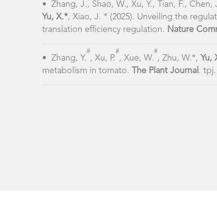
•
Zhang, J., Shao, W., Xu, Y., Tian, F., Chen, J
Yu, X.*
, Xiao, J. * (2025). Unveiling the reg
translation efficiency regulation.
Nature Comm
#
#
#
•
Zhang, Y.
, Xu, P.
, Xue, W.
, Zhu, W.*,
Yu, 
metabolism in tomato.
The Plant Journal
. tpj